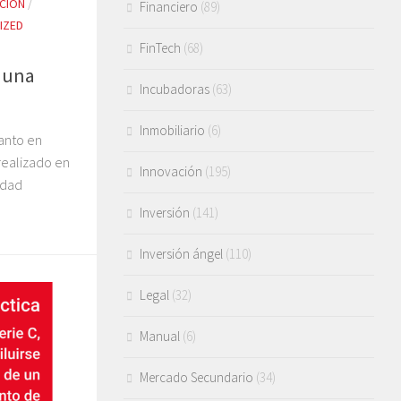
CIÓN
/
Financiero
(89)
IZED
FinTech
(68)
e una
Incubadoras
(63)
Inmobiliario
(6)
anto en
realizado en
Innovación
(195)
idad
Inversión
(141)
Inversión ángel
(110)
Legal
(32)
Manual
(6)
Mercado Secundario
(34)