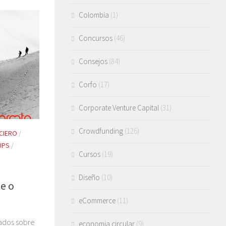
Colombia
(1)
Concursos
(46)
Consejos
(84)
Corfo
(17)
Corporate Venture Capital
(31)
Crowdfunding
(126)
CIERO
/
UPS
/
Cursos
(19)
Diseño
(10)
te o
eCommerce
(11)
tados sobre
economia circular
(9)