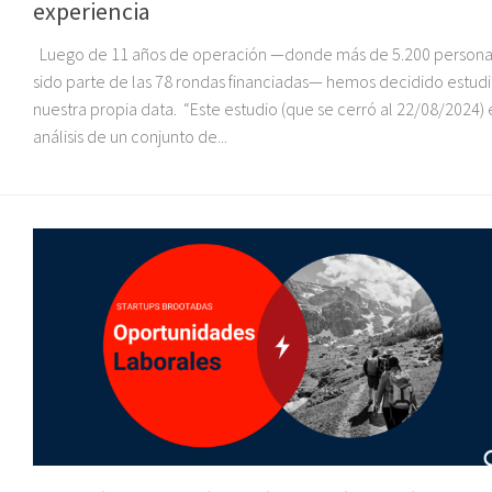
experiencia
Luego de 11 años de operación —donde más de 5.200 persona
sido parte de las 78 rondas financiadas— hemos decidido estudi
nuestra propia data. “Este estudio (que se cerró al 22/08/2024) 
análisis de un conjunto de...