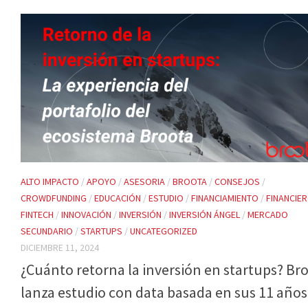
ALTO IMPACTO
/
APOYO
/
ASESORIA
/
BROOTA
/
CONSEJOS
/
CROWDFUNDING
/
EDUCACIÓN
/
ESTUDIO
/
FINANCIAMIENTO
/
FINANCIE
FINTECH
/
INNOVACIÓN
/
INVERSIÓN
/
INVERSIÓN ÁNGEL
/
MERCADO
SECUNDARIO
/
STARTUPS
/
UNCATEGORIZED
DICIEMBRE 11, 2024
¿Cuánto retorna la inversión en startups? Br
lanza estudio con data basada en sus 11 años