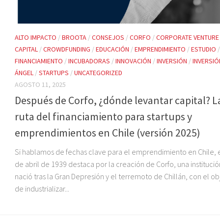
ALTO IMPACTO
/
BROOTA
/
CONSEJOS
/
CORFO
/
CORPORATE VENTURE
CAPITAL
/
CROWDFUNDING
/
EDUCACIÓN
/
EMPRENDIMIENTO
/
ESTUDIO
/
FINANCIAMIENTO
/
INCUBADORAS
/
INNOVACIÓN
/
INVERSIÓN
/
INVERSIÓ
ÁNGEL
/
STARTUPS
/
UNCATEGORIZED
AGOSTO 11, 2025
Después de Corfo, ¿dónde levantar capital? L
ruta del financiamiento para startups y
emprendimientos en Chile (versión 2025)
Si hablamos de fechas clave para el emprendimiento en Chile, e
de abril de 1939 destaca por la creación de Corfo, una instituci
nació tras la Gran Depresión y el terremoto de Chillán, con el ob
de industrializar...