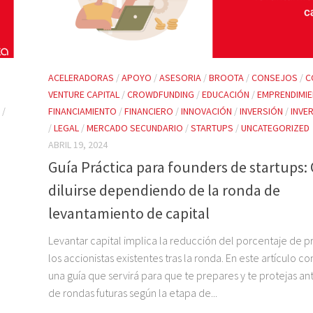
ACELERADORAS
/
APOYO
/
ASESORIA
/
BROOTA
/
CONSEJOS
/
C
VENTURE CAPITAL
/
CROWDFUNDING
/
EDUCACIÓN
/
EMPRENDIMI
/
FINANCIAMIENTO
/
FINANCIERO
/
INNOVACIÓN
/
INVERSIÓN
/
INVE
/
LEGAL
/
MERCADO SECUNDARIO
/
STARTUPS
/
UNCATEGORIZED
ABRIL 19, 2024
Guía Práctica para founders de startups:
diluirse dependiendo de la ronda de
levantamiento de capital
Levantar capital implica la reducción del porcentaje de 
los accionistas existentes tras la ronda. En este artículo 
una guía que servirá para que te prepares y te protejas an
de rondas futuras según la etapa de...