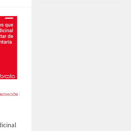
NNOVACIÓN
/
icinal