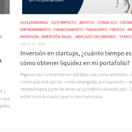
ACELERADORAS
/
ALTO IMPACTO
/
BROOTA
/
CONSEJOS
/
CROWD
EMPRENDIMIENTO
/
FINANCIAMIENTO
/
FINANCIERO
/
FINTECH
/
IN
N
INVERSIÓN
/
INVERSIÓN ÁNGEL
/
MERCADO SECUNDARIO
/
START
JULIO 31, 2025
Inversión en startups, ¿cuánto tiempo es
a
cómo obtener liquidez en mi portafolio?
Algunos ven la inversión en startups casi como altruismo, o
como una real opción —más arriesgada, por supuesto— d
rentabilidad a partir de tener un portafolio diversificado.
l 1
están los más cautos que lo ven como una...
ón que
jetivo