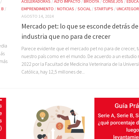
/
ACELERADORAS
/
ALTO IMPACTO
/
BROOTA
/
CONSEJOS
/
EDUCA
 B
/
EMPRENDIMIENTO
/
NOTICIAS
/
SOCIAL
/
STARTUPS
/
UNCATEGOR
AGOSTO 14, 2024
Mercado pet: lo que se esconde detrás d
industria que no para de crecer
edia
Parece evidente que el mercado pet no para de crecer, t
más
nuestro país como en el mundo. De acuerdo a un estudio 
 más
2022 por la Facultad de Medicina Veterinaria de la Univers
Católica, hay 12,5 millones de...