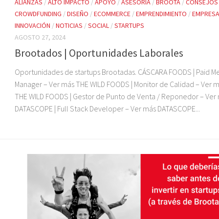
ALIANZAS
/
ALTO IMPACTO
/
APOYO
/
ASESORIA
/
BROOTA
/
CONSEJOS
CROWDFUNDING
/
DISEÑO
/
ECOMMERCE
/
EMPRENDIMIENTO
/
EMPRESA
INNOVACIÓN
/
NOTICIAS
/
SOCIAL
/
STARTUPS
AGOSTO 27, 2024
Brootados | Oportunidades Laborales
Oportunidades de startups Brootadas. CÁSCARA FOODS | Paid M
Manager – Ver más THE WILD FOODS | Monitor de Calidad – Ver 
THE WILD FOODS | Gestor de Punto de Venta / Reponedor – Ver
DATASCOPE | Full Stack Developer – Ver más DATASCOPE...