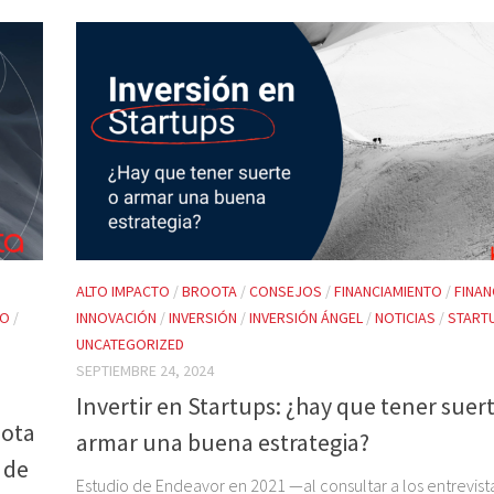
ALTO IMPACTO
/
BROOTA
/
CONSEJOS
/
FINANCIAMIENTO
/
FINAN
RO
/
INNOVACIÓN
/
INVERSIÓN
/
INVERSIÓN ÁNGEL
/
NOTICIAS
/
START
UNCATEGORIZED
SEPTIEMBRE 24, 2024
Invertir en Startups: ¿hay que tener suer
oota
armar una buena estrategia?
 de
Estudio de Endeavor en 2021 —al consultar a los entrevis