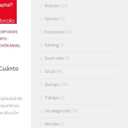
Noticias
(126)
Opinión
(42)
ORPORATE
Postulacion
(22)
ENTO
/
Ránking
(6)
RSIÓN ÁNGEL
Smart cities
(4)
 Cuánto
Social
(48)
Startups
(140)
Trabajos
(5)
propiedad de
compartimos
Uncategorized
(56)
te dilución
Xbroota
(2)