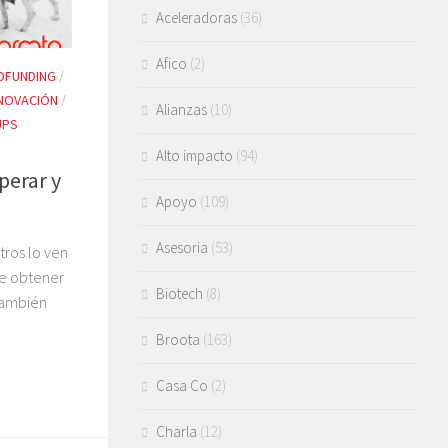
Aceleradoras
(36)
Afico
(2)
FUNDING
/
NOVACIÓN
/
Alianzas
(10)
UPS
Alto impacto
(94)
perar y
Apoyo
(109)
Asesoria
(53)
tros lo ven
e obtener
Biotech
(8)
 También
Broota
(163)
Casa Co
(2)
Charla
(12)