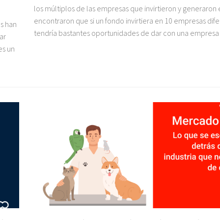
los múltiplos de las empresas que invirtieron y generaron
encontraron que si un fondo invirtiera en 10 empresas dife
s han
tendría bastantes oportunidades de dar con una empresa 
ar
es un