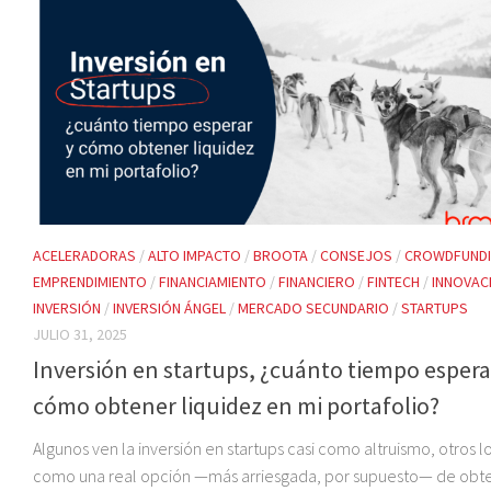
ACELERADORAS
/
ALTO IMPACTO
/
BROOTA
/
CONSEJOS
/
CROWDFUND
EMPRENDIMIENTO
/
FINANCIAMIENTO
/
FINANCIERO
/
FINTECH
/
INNOVAC
INVERSIÓN
/
INVERSIÓN ÁNGEL
/
MERCADO SECUNDARIO
/
STARTUPS
JULIO 31, 2025
Inversión en startups, ¿cuánto tiempo espera
cómo obtener liquidez en mi portafolio?
Algunos ven la inversión en startups casi como altruismo, otros l
como una real opción —más arriesgada, por supuesto— de obt