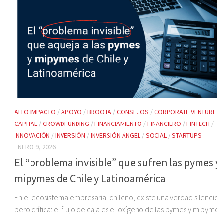
ALTO IMPACTO
/
APOYO
/
BROOTA
/
CONSEJOS
/
CORPORATE VENTURE
CAPITAL
/
CROWDFUNDING
/
FINANCIAMIENTO
/
FINANCIERO
/
FINTECH
/
INNOVACIÓN
/
INVERSIÓN
/
INVERSIÓN ÁNGEL
/
SOCIAL
/
STARTUPS
ENERO 9, 2026
El “problema invisible” que sufren las pymes 
mipymes de Chile y Latinoamérica
En el ecosistema empresarial chileno, existe una verdad silenci
pero crítica: el flujo de caja es el oxígeno de las pymes y mipyme