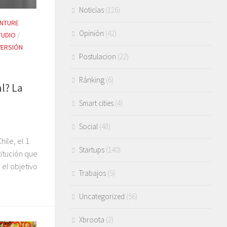
Noticias
(126)
NTURE
Opinión
(42)
TUDIO
/
VERSIÓN
Postulacion
(22)
Ránking
(6)
l? La
Smart cities
(4)
Social
(48)
ile, el 1
Startups
(140)
titución que
 el objetivo
Trabajos
(5)
Uncategorized
(56)
Xbroota
(2)