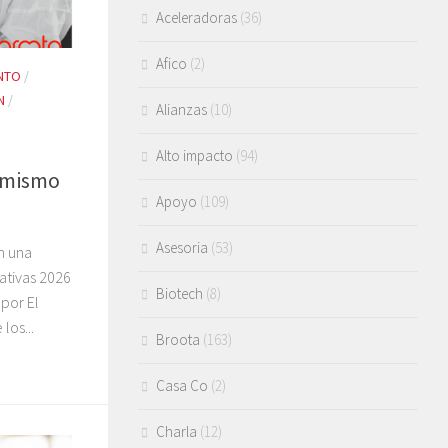
Aceleradoras
(36)
Afico
(2)
NTO
/
N
/
Alianzas
(10)
Alto impacto
(94)
timismo
Apoyo
(109)
h
Asesoria
(53)
n una
ativas 2026
Biotech
(8)
por El
los...
Broota
(163)
Casa Co
(2)
Charla
(12)