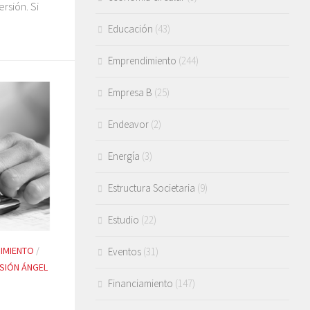
rsión. Si
Educación
(43)
Emprendimiento
(244)
Empresa B
(25)
Endeavor
(2)
Energía
(3)
Estructura Societaria
(9)
Estudio
(22)
IMIENTO
/
Eventos
(31)
RSIÓN ÁNGEL
Financiamiento
(147)