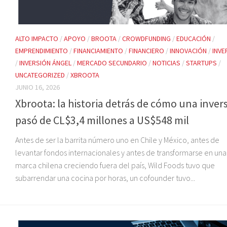
ALTO IMPACTO
/
APOYO
/
BROOTA
/
CROWDFUNDING
/
EDUCACIÓN
/
EMPRENDIMIENTO
/
FINANCIAMIENTO
/
FINANCIERO
/
INNOVACIÓN
/
INVE
/
INVERSIÓN ÁNGEL
/
MERCADO SECUNDARIO
/
NOTICIAS
/
STARTUPS
/
UNCATEGORIZED
/
XBROOTA
JUNIO 16, 2026
Xbroota: la historia detrás de cómo una inver
pasó de CL$3,4 millones a US$548 mil
Antes de ser la barrita número uno en Chile y México, antes de
levantar fondos internacionales y antes de transformarse en una
marca chilena creciendo fuera del país, Wild Foods tuvo que
subarrendar una cocina por horas, un cofounder tuvo...