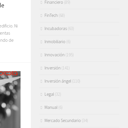
Financiero
(89)
de
FinTech
(68)
ificio. Ni
Incubadoras
(63)
uentas
mundo de
Inmobiliario
(6)
Innovación
(195)
Inversión
(141)
Inversión ángel
(110)
Legal
(32)
Manual
(6)
Mercado Secundario
(34)