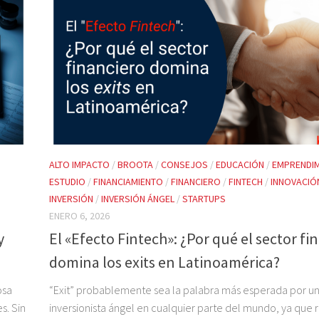
ALTO IMPACTO
/
BROOTA
/
CONSEJOS
/
EDUCACIÓN
/
EMPRENDI
ESTUDIO
/
FINANCIAMIENTO
/
FINANCIERO
/
FINTECH
/
INNOVACIÓ
INVERSIÓN
/
INVERSIÓN ÁNGEL
/
STARTUPS
ENERO 6, 2026
y
El «Efecto Fintech»: ¿Por qué el sector fi
domina los exits en Latinoamérica?
osa
“Exit” probablemente sea la palabra más esperada por u
s. Sin
inversionista ángel en cualquier parte del mundo, ya que