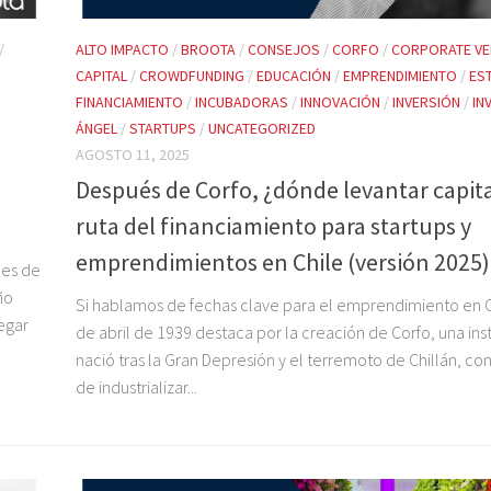
/
ALTO IMPACTO
/
BROOTA
/
CONSEJOS
/
CORFO
/
CORPORATE VE
CAPITAL
/
CROWDFUNDING
/
EDUCACIÓN
/
EMPRENDIMIENTO
/
ES
FINANCIAMIENTO
/
INCUBADORAS
/
INNOVACIÓN
/
INVERSIÓN
/
IN
ÁNGEL
/
STARTUPS
/
UNCATEGORIZED
AGOSTO 11, 2025
Después de Corfo, ¿dónde levantar capita
ruta del financiamiento para startups y
emprendimientos en Chile (versión 2025)
nes de
ño
Si hablamos de fechas clave para el emprendimiento en Ch
egar
de abril de 1939 destaca por la creación de Corfo, una ins
nació tras la Gran Depresión y el terremoto de Chillán, con
de industrializar...