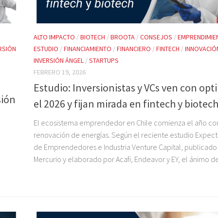
ALTO IMPACTO
/
BIOTECH
/
BROOTA
/
CONSEJOS
/
EMPRENDIMIE
RSIÓN
ESTUDIO
/
FINANCIAMIENTO
/
FINANCIERO
/
FINTECH
/
INNOVACIÓ
INVERSIÓN ÁNGEL
/
STARTUPS
FEBRERO 19, 2026
Estudio: Inversionistas y VCs ven con op
sión
el 2026 y fijan mirada en fintech y biotec
El ecosistema emprendedor en Chile comienza el año co
renovación de energías. Según el reciente estudio Expect
de Emprendedores e Industria Venture Capital, publicado 
Mercurio y elaborado por Acafi, Endeavor y EY, el ánimo de 