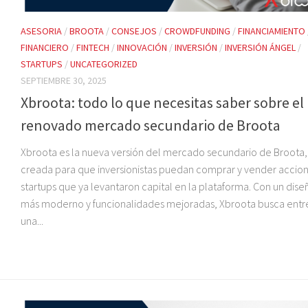
ASESORIA
/
BROOTA
/
CONSEJOS
/
CROWDFUNDING
/
FINANCIAMIENTO
FINANCIERO
/
FINTECH
/
INNOVACIÓN
/
INVERSIÓN
/
INVERSIÓN ÁNGEL
/
STARTUPS
/
UNCATEGORIZED
SEPTIEMBRE 30, 2025
Xbroota: todo lo que necesitas saber sobre el
renovado mercado secundario de Broota
Xbroota es la nueva versión del mercado secundario de Broota,
creada para que inversionistas puedan comprar y vender accio
startups que ya levantaron capital en la plataforma. Con un dise
más moderno y funcionalidades mejoradas, Xbroota busca entr
una...