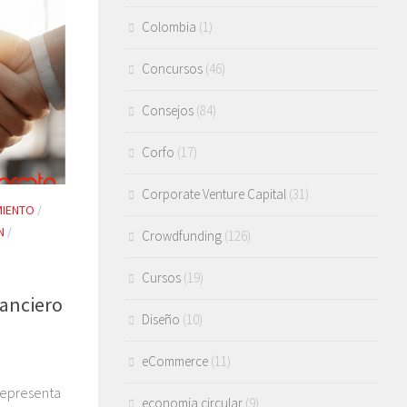
Colombia
(1)
Concursos
(46)
Consejos
(84)
Corfo
(17)
Corporate Venture Capital
(31)
MIENTO
/
N
/
Crowdfunding
(126)
Cursos
(19)
nanciero
Diseño
(10)
eCommerce
(11)
n
 representa
economia circular
(9)