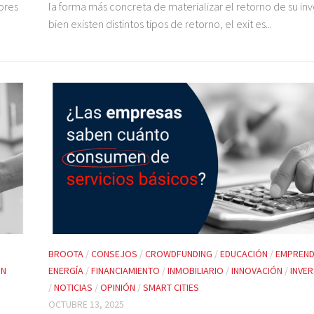
ores
la forma más concreta de materializar el retorno de su inve
bien existen distintos tipos de retorno, el exit es...
BROOTA
/
CONSEJOS
/
CROWDFUNDING
/
EDUCACIÓN
/
EMPREND
ÓN
ENERGÍA
/
FINANCIAMIENTO
/
INMOBILIARIO
/
INNOVACIÓN
/
INVE
/
NOTICIAS
/
OPINIÓN
/
SMART CITIES
OCTUBRE 13, 2025