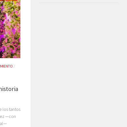
AMIENTO
/
historia
 los tantos
uez —con
ial—