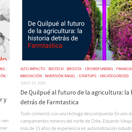
ING
/
ALTO IMPACTO
/
BIOTECH
/
BROOTA
/
CROWDFUNDING
/
FINANCI
IÓN
/
INNOVACIÓN
/
INVERSIÓN ÁNGEL
/
STARTUPS
/
UNCATEGORIZED
JULIO 23, 2025
De Quilpué al futuro de la agricultura: la 
r y
detrás de Farmtastica
Todo comenzó con una lechuga descompuesta. En uno de
o ven
campamentos mineros del norte de Chile, Eduardo Vásq
ener
más de 15 años de experiencia en automatización industr