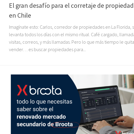
El gran desafío para el corretaje de propieda
en Chile
Imagínate esto: Carlos, corredor de propiedades en La Florida, 
levanta todos los días con el mismo ritual. Café cargado, llamad
visitas, correos, y más llamadas. Pero lo que más tiempo le quit
vender… es buscar propiedades para...