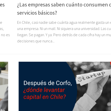
des
¿Las empresas saben cuánto consumen 
servicios básicos?
se
En Chile, casi nadie sabe cuánta agua realmente gasta un ed
as,
una empresa. Ni un mall. Ni siquiera una universidad. Las c
a no es
llegan. Se pagan. Y ya. Pero detrás de cada cifra hay un 
decisiones que nunca...