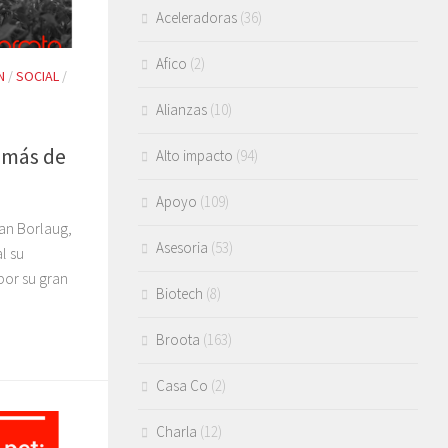
Aceleradoras
(36)
Afico
(2)
N
/
SOCIAL
/
Alianzas
(10)
a más de
Alto impacto
(94)
Apoyo
(109)
an Borlaug,
Asesoria
(53)
l su
por su gran
Biotech
(8)
Broota
(163)
Casa Co
(2)
Charla
(12)