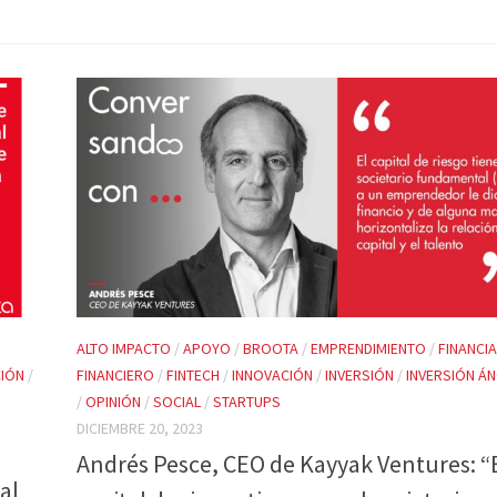
ALTO IMPACTO
/
APOYO
/
BROOTA
/
EMPRENDIMIENTO
/
FINANCI
CIÓN
/
FINANCIERO
/
FINTECH
/
INNOVACIÓN
/
INVERSIÓN
/
INVERSIÓN Á
/
OPINIÓN
/
SOCIAL
/
STARTUPS
DICIEMBRE 20, 2023
Andrés Pesce, CEO de Kayyak Ventures: “
al