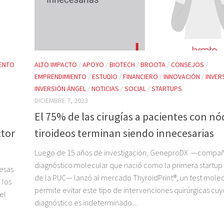
IENTO
ALTO IMPACTO
/
APOYO
/
BIOTECH
/
BROOTA
/
CONSEJOS
/
EMPRENDIMIENTO
/
ESTUDIO
/
FINANCIERO
/
INNOVACIÓN
/
INVER
INVERSIÓN ÁNGEL
/
NOTICIAS
/
SOCIAL
/
STARTUPS
DICIEMBRE 7, 2023
El 75% de las cirugías a pacientes con n
ctor
tiroideos terminan siendo innecesarias
Luego de 15 años de investigación, GeneproDX —compañ
diagnóstico molecular que nació como la primera startu
resas
de la PUC— lanzó al mercado ThyroidPrint®, un test mole
 los
permite evitar este tipo de intervenciones quirúrgicas cuy
el
diagnóstico es indeterminado....