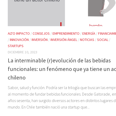
ALTO IMPACTO
/
CONSEJOS
/
EMPRENDIMIENTO
/
ENERGÍA
/
FINANCIAM
/
INNOVACIÓN
/
INVERSIÓN
/
INVERSIÓN ÁNGEL
/
NOTICIAS
/
SOCIAL
/
STARTUPS
DICIEMBRE 10, 2023
La interminable (r)evolución de las bebidas
funcionales: un fenómeno que ya tiene un a
chileno
Sabor, salud y función. Podría ser la trilogía que buscan las emp
al momento de fundar bebidas funcionales. Desde Gatorade, en
años sesenta, han surgido diversos actores en distintos lugares d
mundo. En Chile también nació una startup que...