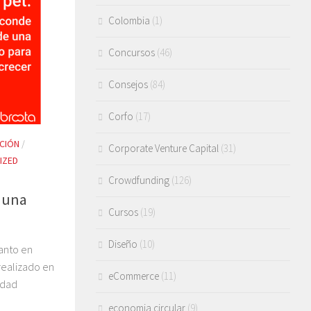
Colombia
(1)
Concursos
(46)
Consejos
(84)
Corfo
(17)
CIÓN
/
Corporate Venture Capital
(31)
IZED
Crowdfunding
(126)
e una
Cursos
(19)
Diseño
(10)
anto en
realizado en
eCommerce
(11)
idad
economia circular
(9)