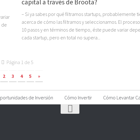
capital a través de Broota?
– Si ya sabes por qué filtramos startups, probablemente t
ariar
acerca de cómo las filtramos y seleccionamos. El proces
o de
10 pasos y en términos de tiempo, éste puede variar de
cada startup, pero en total no supera...
Página 1 de 5
2
3
4
5
»
portunidades de Inversión
Cómo Invertir
Cómo Levantar Ca