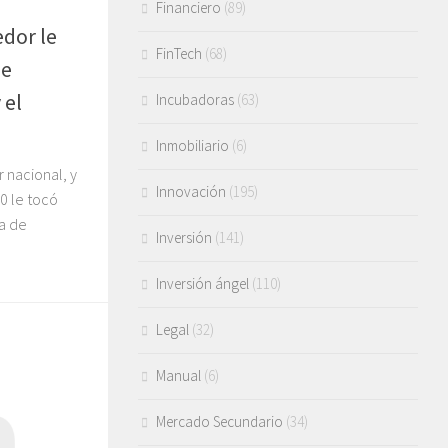
Financiero
(89)
dor le
FinTech
(68)
se
 el
Incubadoras
(63)
Inmobiliario
(6)
 nacional, y
Innovación
(195)
0 le tocó
ia de
Inversión
(141)
Inversión ángel
(110)
Legal
(32)
Manual
(6)
Mercado Secundario
(34)