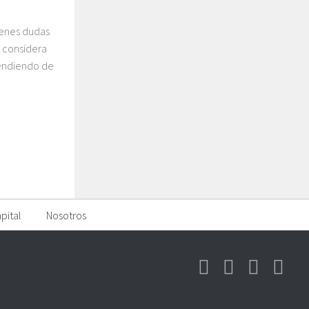
ienes dudas
o considera
pendiendo de
pital
Nosotros