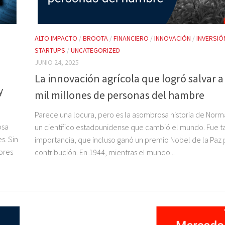
ALTO IMPACTO
/
BROOTA
/
FINANCIERO
/
INNOVACIÓN
/
INVERSIÓ
STARTUPS
/
UNCATEGORIZED
JUNIO 24, 2025
La innovación agrícola que logró salvar 
y
mil millones de personas del hambre
Parece una locura, pero es la asombrosa historia de Norm
osa
un científico estadounidense que cambió el mundo. Fue ta
s. Sin
importancia, que incluso ganó un premio Nobel de la Paz 
ores
contribución. En 1944, mientras el mundo...