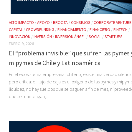
ALTO IMPACTO
/
APOYO
/
BROOTA
/
CONSEJOS
/
CORPORATE VENTURE
CAPITAL
/
CROWDFUNDING
/
FINANCIAMIENTO
/
FINANCIERO
/
FINTECH
/
INNOVACIÓN
/
INVERSIÓN
/
INVERSIÓN ÁNGEL
/
SOCIAL
/
STARTUPS
ENERO 9, 2026
El “problema invisible” que sufren las pymes 
mipymes de Chile y Latinoamérica
En el ecosistema empresarial chileno, existe una verdad silenci
pero crítica: el flujo de caja es el oxígeno de las pymes y mipyme
liquidez, no hay sueldos que se paguen a fin de mes, ni proveed
que se mantengan,...