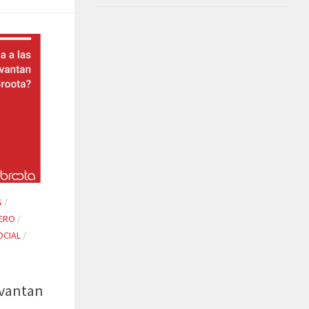
S
/
IERO
/
OCIAL
/
evantan