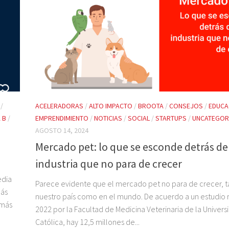
/
ACELERADORAS
/
ALTO IMPACTO
/
BROOTA
/
CONSEJOS
/
EDUCA
 B
/
EMPRENDIMIENTO
/
NOTICIAS
/
SOCIAL
/
STARTUPS
/
UNCATEGOR
AGOSTO 14, 2024
Mercado pet: lo que se esconde detrás d
industria que no para de crecer
edia
Parece evidente que el mercado pet no para de crecer, t
más
nuestro país como en el mundo. De acuerdo a un estudio 
 más
2022 por la Facultad de Medicina Veterinaria de la Univers
Católica, hay 12,5 millones de...