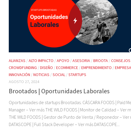
ALIANZAS
/
ALTO IMPACTO
/
APOYO
/
ASESORIA
/
BROOTA
/
CONSEJOS
CROWDFUNDING
/
DISEÑO
/
ECOMMERCE
/
EMPRENDIMIENTO
/
EMPRESA
INNOVACIÓN
/
NOTICIAS
/
SOCIAL
/
STARTUPS
AGOSTO 27, 2024
Brootados | Oportunidades Laborales
Oportunidades de startups Brootadas. CÁSCARA FOODS | Paid M
Manager – Ver más THE WILD FOODS | Monitor de Calidad – Ver 
THE WILD FOODS | Gestor de Punto de Venta / Reponedor – Ver
DATASCOPE | Full Stack Developer – Ver más DATASCOPE...