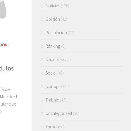
Noticias
(126)
Opinión
(42)
Postulacion
(22)
SIÓN
/
Ránking
(6)
Smart cities
(4)
ódulos
Social
(48)
Startups
(140)
ía de
p Med-tech
Trabajos
(5)
cular que
o
Uncategorized
(56)
Xbroota
(2)