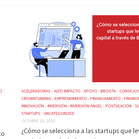
O
/
ACELERADORAS
/
ALTO IMPACTO
/
APOYO
/
BROOTA
/
CONSEJO
CROWDFUNDING
/
EMPRENDIMIENTO
/
FINANCIAMIENTO
/
FINANC
INNOVACIÓN
/
INVERSIÓN
/
INVERSIÓN ÁNGEL
/
POSTULACION
/
S
STARTUPS
/
UNCATEGORIZED
OCTUBRE 23, 2023
¿Cómo se selecciona a las startups que l
to