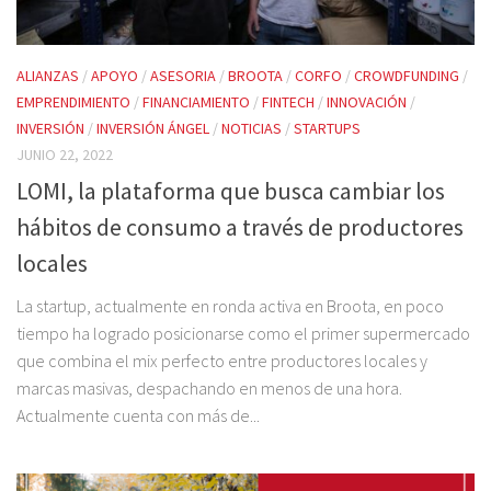
ALIANZAS
/
APOYO
/
ASESORIA
/
BROOTA
/
CORFO
/
CROWDFUNDING
/
EMPRENDIMIENTO
/
FINANCIAMIENTO
/
FINTECH
/
INNOVACIÓN
/
INVERSIÓN
/
INVERSIÓN ÁNGEL
/
NOTICIAS
/
STARTUPS
JUNIO 22, 2022
LOMI, la plataforma que busca cambiar los
hábitos de consumo a través de productores
locales
La startup, actualmente en ronda activa en Broota, en poco
tiempo ha logrado posicionarse como el primer supermercado
que combina el mix perfecto entre productores locales y
marcas masivas, despachando en menos de una hora.
Actualmente cuenta con más de...