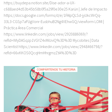
https://buydepa.notion.site/Dise-ador-a-UX-
c688aed4d53b45b58b0f5a29f0e30e25 Karün | Jefe de Impacto
https://docs.google.com/forms/d/e/1FAIpQLSd-jyUkcWrQq-
33L3-CGSp7aFUgVonr-EusbhuB2Ng4XEhwGQ/viewform LOMI |
Práctica Área Comercial
https://www.linkedin.com/jobs/view/2920886069/?
refId=WIyDASqzp1VGYZ4xMiUviQ%3D%3D Mycobites | Data
Scientist https://www.linkedin.com/jobs/view/2948466798/?
refId=66xKKOS0QcqHmHhrgmzZtA%3D%3D