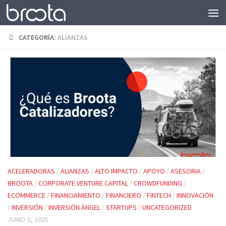
Saltar al contenido
CATEGORÍA:
ALIANZAS
ACELERADORAS
/
ALIANZAS
/
ALTO IMPACTO
/
APOYO
/
ASESORIA
/
BROOTA
/
CORPORATE VENTURE CAPITAL
/
CROWDFUNDING
/
ECOMMERCE
/
FINANCIAMIENTO
/
FINANCIERO
/
FINTECH
/
INNOVACIÓN
/
INVERSIÓN
/
INVERSIÓN ÁNGEL
/
STARTUPS
/
UNCATEGORIZED
JUNIO 8, 2025