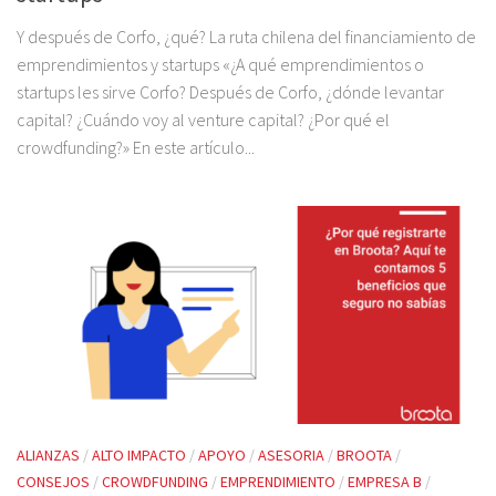
Y después de Corfo, ¿qué? La ruta chilena del financiamiento de
emprendimientos y startups «¿A qué emprendimientos o
startups les sirve Corfo? Después de Corfo, ¿dónde levantar
capital? ¿Cuándo voy al venture capital? ¿Por qué el
crowdfunding?» En este artículo...
ALIANZAS
/
ALTO IMPACTO
/
APOYO
/
ASESORIA
/
BROOTA
/
CONSEJOS
/
CROWDFUNDING
/
EMPRENDIMIENTO
/
EMPRESA B
/