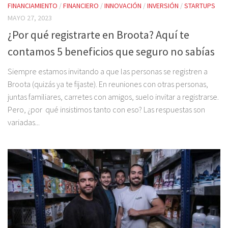
FINANCIAMIENTO
/
FINANCIERO
/
INNOVACIÓN
/
INVERSIÓN
/
STARTUPS
MAYO 27, 2023
¿Por qué registrarte en Broota? Aquí te
contamos 5 beneficios que seguro no sabías
Siempre estamos invitando a que las personas se registren a
Broota (quizás ya te fijaste). En reuniones con otras personas,
juntas familiares, carretes con amigos, suelo invitar a registrarse.
Pero, ¿por qué insistimos tanto con eso? Las respuestas son
variadas...