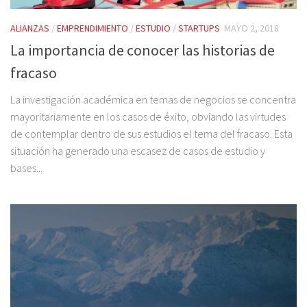
ALIANZAS
/
EMPRENDIMIENTO
/
ESTUDIO
/
STARTUPS
MAYO 2, 2018
La importancia de conocer las historias de
fracaso
La investigación académica en temas de negocios se concentra
mayoritariamente en los casos de éxito, obviando las virtudes
de contemplar dentro de sus estudios el tema del fracaso. Esta
situación ha generado una escasez de casos de estudio y
bases...