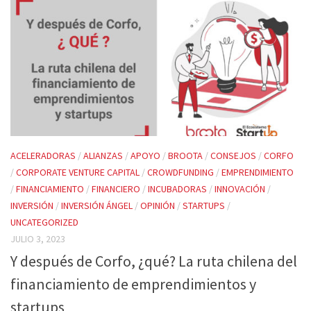
ACELERADORAS
/
ALIANZAS
/
APOYO
/
BROOTA
/
CONSEJOS
/
CORFO
/
CORPORATE VENTURE CAPITAL
/
CROWDFUNDING
/
EMPRENDIMIENTO
/
FINANCIAMIENTO
/
FINANCIERO
/
INCUBADORAS
/
INNOVACIÓN
/
INVERSIÓN
/
INVERSIÓN ÁNGEL
/
OPINIÓN
/
STARTUPS
/
UNCATEGORIZED
JULIO 3, 2023
Y después de Corfo, ¿qué? La ruta chilena del
financiamiento de emprendimientos y
startups