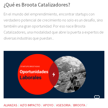
¿Qué es Broota Catalizadores?
En el mundo del emprendimiento, encontrar startups con
verdadero potencial de crecimiento no solo es un desafío, sino
también una gran oportunidad. Por eso nace Broota
Catalizadores, una modalidad que abre la puerta a expertos de
diversas industrias que puedan...
ALIANZAS
/
ALTO IMPACTO
/
APOYO
/
ASESORIA
/
BROOTA
/