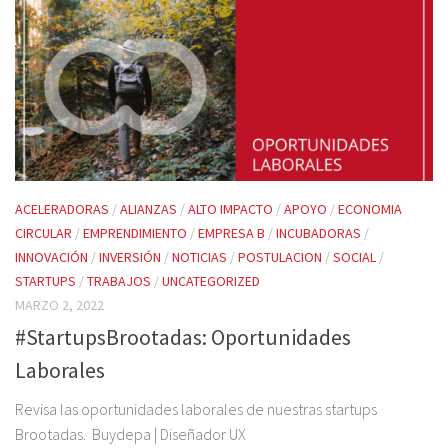
ACELERADORAS
/
ALIANZAS
/
ALTO IMPACTO
/
APOYO
/
ECONOMIA
CIRCULAR
/
EMPRENDIMIENTO
/
EMPRESA B
/
INCUBADORAS
/
INNOVACIÓN
/
INVERSIÓN
/
NOTICIAS
/
POSTULACION
/
SOCIAL
/
STARTUPS
/
TRABAJOS
/
UNCATEGORIZED
MARZO 2, 2022
#StartupsBrootadas: Oportunidades
Laborales
Revisa las oportunidades laborales de nuestras startups
Brootadas. Buydepa | Diseñador UX