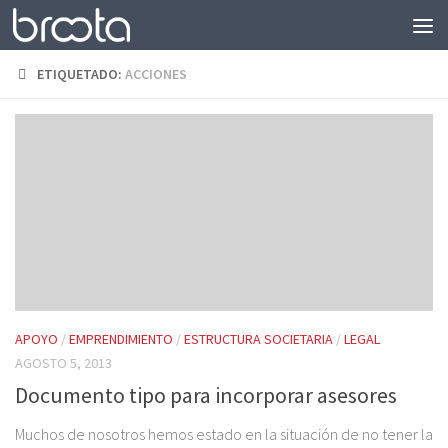
Saltar al contenido
ETIQUETADO:
ACCIONES
APOYO
/
EMPRENDIMIENTO
/
ESTRUCTURA SOCIETARIA
/
LEGAL
AGOSTO 5, 2013
Documento tipo para incorporar asesores
Muchos de nosotros hemos estado en la situación de no tener la