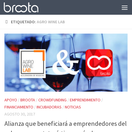
Saltar al contenido
ETIQUETADO:
AGRO WINE LAB
APOYO
/
BROOTA
/
CROWDFUNDING
/
EMPRENDIMIENTO
/
FINANCIAMIENTO
/
INCUBADORAS
/
NOTICIAS
AGOSTO 30, 2017
Alianza que beneficiará a emprendedores del