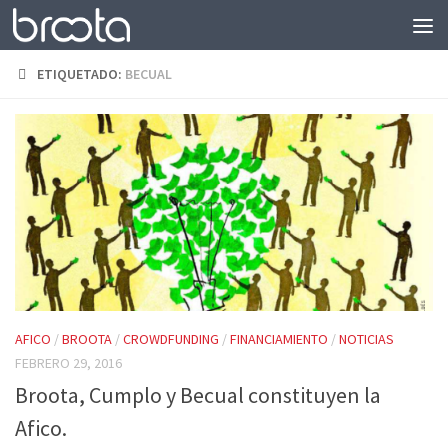
Saltar al contenido
ETIQUETADO:
BECUAL
AFICO
/
BROOTA
/
CROWDFUNDING
/
FINANCIAMIENTO
/
NOTICIAS
FEBRERO 29, 2016
Broota, Cumplo y Becual constituyen la
Afico.