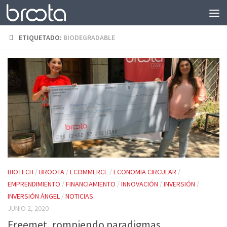
Saltar al contenido
ETIQUETADO:
BIODEGRADABLE
BIOTECH
/
BROOTA
/
ECOMMERCE
/
ECONOMIA CIRCULAR
/
EMPRENDIMIENTO
/
FINANCIAMIENTO
/
INNOVACIÓN
/
INVERSIÓN
/
INVERSIÓN ÁNGEL
/
NOTICIAS
JUNIO 2, 2020
Freemet, rompiendo paradigmas