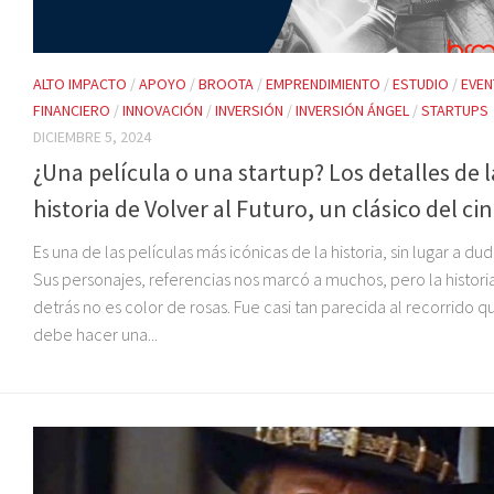
ALTO IMPACTO
/
APOYO
/
BROOTA
/
EMPRENDIMIENTO
/
ESTUDIO
/
EVE
FINANCIERO
/
INNOVACIÓN
/
INVERSIÓN
/
INVERSIÓN ÁNGEL
/
STARTUPS
DICIEMBRE 5, 2024
¿Una película o una startup? Los detalles de l
historia de Volver al Futuro, un clásico del ci
Es una de las películas más icónicas de la historia, sin lugar a dud
Sus personajes, referencias nos marcó a muchos, pero la histori
detrás no es color de rosas. Fue casi tan parecida al recorrido q
debe hacer una...