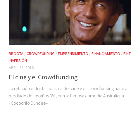
BROOTA
/
CROWDFUNDING
/
EMPRENDIMIENTO
/
FINANCIAMIENTO
/
FIN
INVERSIÓN
ABRIL 28, 2016
El cine y el Crowdfunding
La relación entre la industria del cine y el crowdfunding nace a
mediado de los años ’80, con la famosa comedia Australiana
«Cocodrilo Dundee».