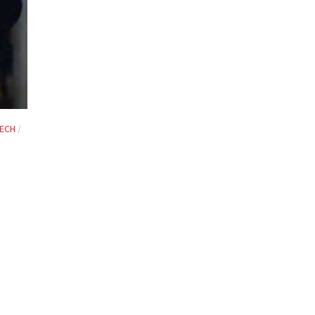
TECH
/