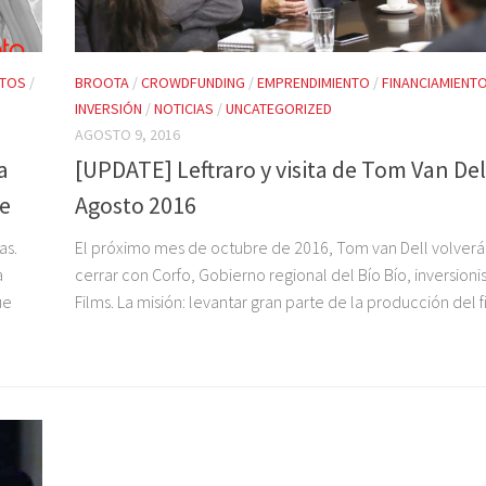
NTOS
/
BROOTA
/
CROWDFUNDING
/
EMPRENDIMIENTO
/
FINANCIAMIENT
INVERSIÓN
/
NOTICIAS
/
UNCATEGORIZED
AGOSTO 9, 2016
a
[UPDATE] Leftraro y visita de Tom Van Dell
ne
Agosto 2016
as.
El próximo mes de octubre de 2016, Tom van Dell volverá 
a
cerrar con Corfo, Gobierno regional del Bío Bío, inversionis
ue
Films. La misión: levantar gran parte de la producción del f