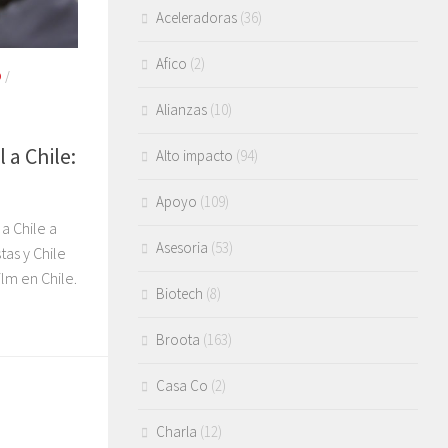
Aceleradoras
(36)
Afico
(2)
O
/
Alianzas
(10)
 a Chile:
Alto impacto
(94)
Apoyo
(109)
a Chile a
Asesoria
(53)
tas y Chile
ilm en Chile.
Biotech
(8)
Broota
(163)
Casa Co
(2)
Charla
(12)