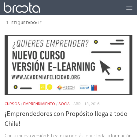
Saltar al contenido
ETIQUETADO:
IF
CURSOS
/
EMPRENDIMIENTO
/
SOCIAL
ABRIL 13, 2016
¡Emprendedores con Propósito llega a todo
Chile!
Con su nueva versión E-Learning podrás tener toda la formación