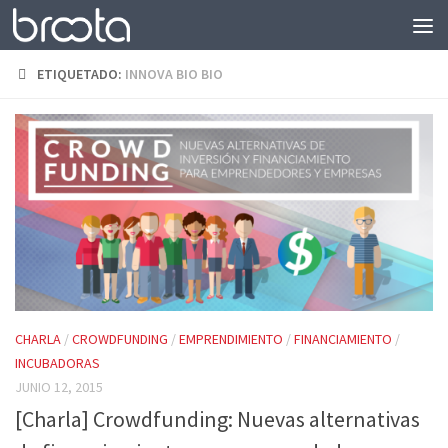
Saltar al contenido
ETIQUETADO:
INNOVA BIO BIO
CHARLA
/
CROWDFUNDING
/
EMPRENDIMIENTO
/
FINANCIAMIENTO
/
INCUBADORAS
JUNIO 12, 2015
[Charla] Crowdfunding: Nuevas alternativas