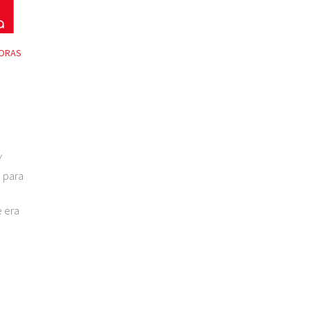
DORAS
Y
o para
e era