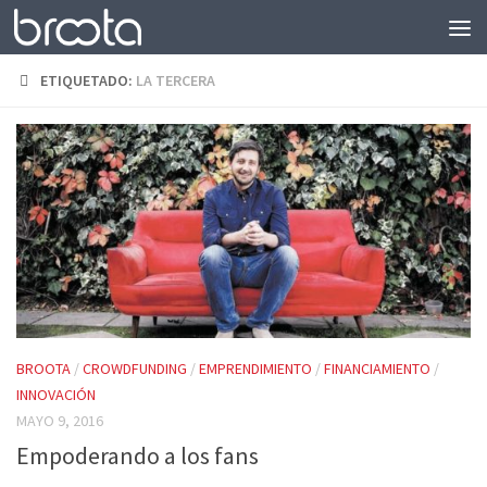
Saltar al contenido
ETIQUETADO:
LA TERCERA
BROOTA
/
CROWDFUNDING
/
EMPRENDIMIENTO
/
FINANCIAMIENTO
/
INNOVACIÓN
MAYO 9, 2016
Empoderando a los fans