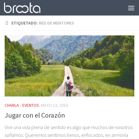
Saltar al contenido
ETIQUETADO:
RED DE MENTORES
CHARLA
/
EVENTOS
MAYO 13, 2016
Jugar con el Corazón
Vivir una vida plena de sentido es algo que muchos de nosotros
soñamos. Queremos sentirnos llenos, enfocados, en armonía