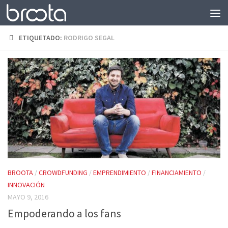
Saltar al contenido
ETIQUETADO:
RODRIGO SEGAL
BROOTA
/
CROWDFUNDING
/
EMPRENDIMIENTO
/
FINANCIAMIENTO
/
INNOVACIÓN
MAYO 9, 2016
Empoderando a los fans