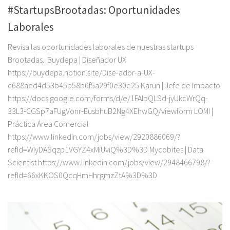
#StartupsBrootadas: Oportunidades
Laborales
Revisa las oportunidades laborales de nuestras startups
Brootadas. Buydepa | Diseñador UX
https://buydepa.notion.site/Dise-ador-a-UX-
c688aed4d53b45b58b0f5a29f0e30e25 Karün | Jefe de Impacto
https://docs.google.com/forms/d/e/1FAIpQLSd-jyUkcWrQq-
33L3-CGSp7aFUgVonr-EusbhuB2Ng4XEhwGQ/viewform LOMI |
Práctica Área Comercial
https://www.linkedin.com/jobs/view/2920886069/?
refId=WIyDASqzp1VGYZ4xMiUviQ%3D%3D Mycobites | Data
Scientist https://www.linkedin.com/jobs/view/2948466798/?
refId=66xKKOS0QcqHmHhrgmzZtA%3D%3D