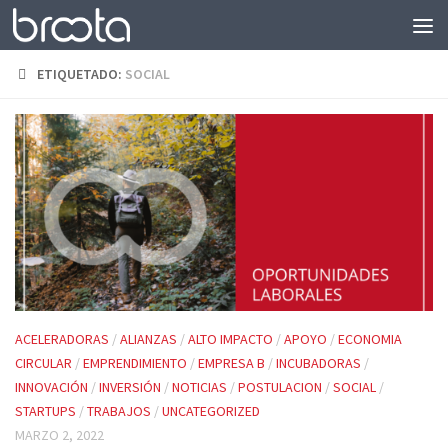
Saltar al contenido
ETIQUETADO:
SOCIAL
ACELERADORAS
/
ALIANZAS
/
ALTO IMPACTO
/
APOYO
/
ECONOMIA
CIRCULAR
/
EMPRENDIMIENTO
/
EMPRESA B
/
INCUBADORAS
/
INNOVACIÓN
/
INVERSIÓN
/
NOTICIAS
/
POSTULACION
/
SOCIAL
/
STARTUPS
/
TRABAJOS
/
UNCATEGORIZED
MARZO 2, 2022