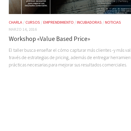
CHARLA
/
CURSOS
/
EMPRENDIMIENTO
/
INCUBADORAS
/
NOTICIAS
MARZO 14, 2016
Workshop «Value Based Price»
El taller busca enseñar el cómo capturar más clientes -y más val
través de estrategias de pricing, además de entregar herramien
prácticas necesarias para mejorar sus resultados comerciales.