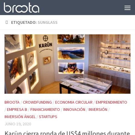
Saltar al contenido
ETIQUETADO:
SUNGLASS
BROOTA
/
CROWDFUNDING
/
ECONOMIA CIRCULAR
/
EMPRENDIMIENTO
/
EMPRESA B
/
FINANCIAMIENTO
/
INNOVACIÓN
/
INVERSIÓN
/
INVERSIÓN ÁNGEL
/
STARTUPS
JUNIO 19, 2020
Karün cierra ronda de US$4 millones durante