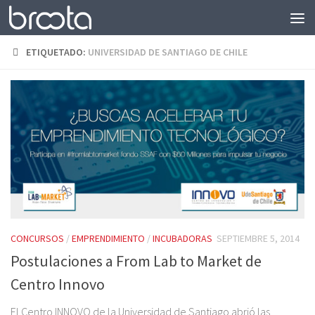
Saltar al contenido
ETIQUETADO:
UNIVERSIDAD DE SANTIAGO DE CHILE
CONCURSOS
/
EMPRENDIMIENTO
/
INCUBADORAS
SEPTIEMBRE 5, 2014
Postulaciones a From Lab to Market de
Centro Innovo
El Centro INNOVO de la Universidad de Santiago abrió las