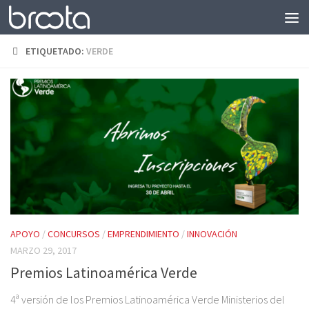
Saltar al contenido
ETIQUETADO:
VERDE
APOYO
/
CONCURSOS
/
EMPRENDIMIENTO
/
INNOVACIÓN
MARZO 29, 2017
Premios Latinoamérica Verde
4ª versión de los Premios Latinoamérica Verde Ministerios del