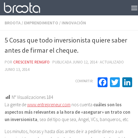
Saltar al contenido
BROOTA
/
EMPRENDIMIENTO
/
INNOVACIÓN
5 Cosas que todo inversionista quiere saber
antes de firmar el cheque.
POR
CRESCENTE RENGIFO
· PUBLICADA
JUNIO 12, 2014
· ACTUALIZADO
JUNIO 13, 2014
Facebo
Twit
L
COMPARTIR:
N° Visualizaciones
184
La gente de
www.entrepreneur.com
nos cuenta
cuáles son los
aspectos más relevantes a la hora de «asegurar» un trato con
un inversionista
, sea del tipo que sea, Angel, VCs, banqueros, etc.
Los minutos, horas y hasta días antes de ir a pedirle dinero a un