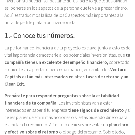
inversionista pueden ser bastante duros, pero lo que todos olvidan
es, ponerse en los zapatos de la persona que te va a prestar dinero.
Aquí les traducimos la lista de los 5 aspectos más importantes a la
hora de pedirle plata a un inversionista.
1.- Conoce tus números.
La performance financiera de tu proyecto es clave, junto a esto es de
vital importancia demostrarle a los potenciales inversionistas, que
tu
compañía tiene un excelente desempeño financiero,
sobre todo
si quien te va a prestar dinero es un banco, en cambio los
Venture
Capitals están más interesados en altas tasas de retorno y un
Clean Exit.
Prepárate para responder preguntas sobre la estabilidad
financiera de tu compañía.
Los inversionistas van a estar
interesados en saber si tu empresa
tiene signos de crecimiento
y si
tienes planes de emitir más acciones o si estás pidiendo dinero para
estimular el crecimiento. Así mismo debieses presentar un
plan claro
y efectivo sobre el retorno
o el pago del préstamo. Sobre todo,