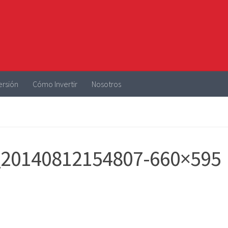
ersión
Cómo Invertir
Nosotros
0140812154807-660×595