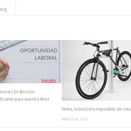
ding
boral | En Broota
icante para nuestra Área
Yerka, la bicicleta imposible de rob
MARZO 4, 2015