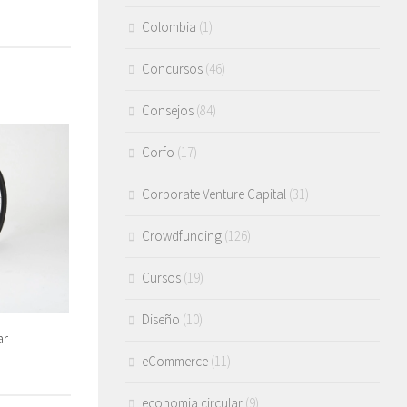
Colombia
(1)
Concursos
(46)
Consejos
(84)
Corfo
(17)
Corporate Venture Capital
(31)
Crowdfunding
(126)
Cursos
(19)
Diseño
(10)
ar
eCommerce
(11)
economia circular
(9)