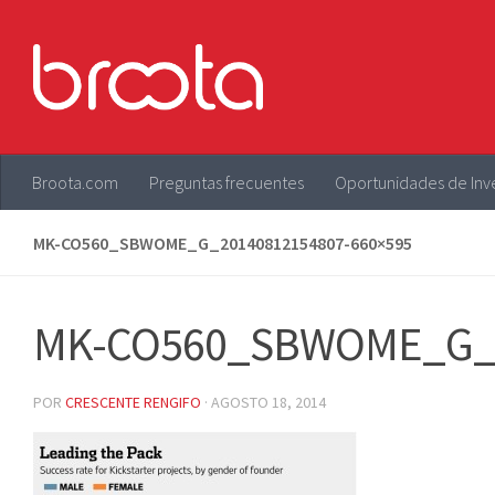
Saltar al contenido
Broota.com
Preguntas frecuentes
Oportunidades de Inv
MK-CO560_SBWOME_G_20140812154807-660×595
MK-CO560_SBWOME_G_2
POR
CRESCENTE RENGIFO
·
AGOSTO 18, 2014