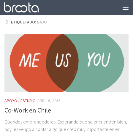
Saltar al contenido
ETIQUETADO:
BAJO
APOYO
/
ESTUDIO
ABRIL 6, 2015
Co-Work en Chile
Queridos emprendedores, Esperando que se encuentren bien,
hoy les vengo a contar algo que creo muy importante en el