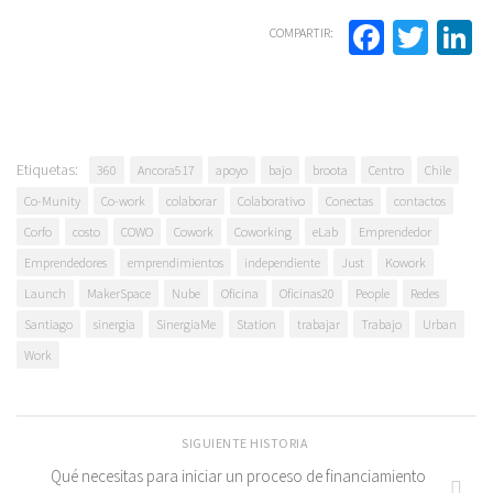
Facebo
Twit
L
COMPARTIR:
Etiquetas:
360
Ancora517
apoyo
bajo
broota
Centro
Chile
Co-Munity
Co-work
colaborar
Colaborativo
Conectas
contactos
Corfo
costo
COWO
Cowork
Coworking
eLab
Emprendedor
Emprendedores
emprendimientos
independiente
Just
Kowork
Launch
MakerSpace
Nube
Oficina
Oficinas20
People
Redes
Santiago
sinergia
SinergiaMe
Station
trabajar
Trabajo
Urban
Work
SIGUIENTE HISTORIA
Qué necesitas para iniciar un proceso de financiamiento