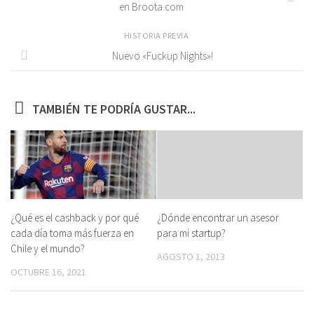
en Broota.com
HISTORIA PREVIA
Nuevo «Fuckup Nights»!
TAMBIÉN TE PODRÍA GUSTAR...
¿Qué es el cashback y por qué
¿Dónde encontrar un asesor
cada día toma más fuerza en
para mi startup?
Chile y el mundo?
AGOSTO 1, 2013
OCTUBRE 16, 2021