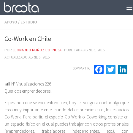
Saltar al contenido
APOYO
/
ESTUDIO
Co-Work en Chile
POR
LEONARDO MUÑOZ ESPINOSA
· PUBLICADA
ABRIL 6, 2015
·
ACTUALIZADO
ABRIL 6, 2015
Facebo
Twit
L
COMPARTIR:
N° Visualizaciones
226
Queridos emprendedores,
Esperando que se encuentren bien, hoy les vengo a contar algo que
creo muy importante en el mundo del emprendimiento, los espacios
Co-Work. Para partir, el espacio Co-Work o Coworking consiste en
un espacio físico en el cual puedes trabajar con otros profesionales
(emprendedores, trabajadores independientes, etc.), con