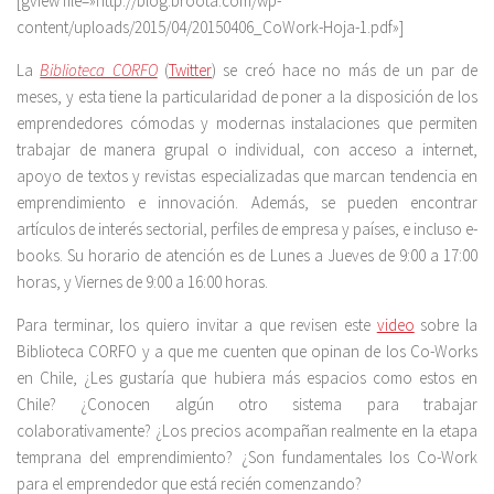
[gview file=»http://blog.broota.com/wp-
content/uploads/2015/04/20150406_CoWork-Hoja-1.pdf»]
La
Biblioteca CORFO
(
Twitter
) se creó hace no más de un par de
meses, y esta tiene la particularidad de poner a la disposición de los
emprendedores cómodas y modernas instalaciones que permiten
trabajar de manera grupal o individual, con acceso a internet,
apoyo de textos y revistas especializadas que marcan tendencia en
emprendimiento e innovación. Además, se pueden encontrar
artículos de interés sectorial, perfiles de empresa y países, e incluso e-
books. Su horario de atención es de Lunes a Jueves de 9:00 a 17:00
horas, y Viernes de 9:00 a 16:00 horas.
Para terminar, los quiero invitar a que revisen este
video
sobre la
Biblioteca CORFO y a que me cuenten que opinan de los Co-Works
en Chile, ¿Les gustaría que hubiera más espacios como estos en
Chile? ¿Conocen algún otro sistema para trabajar
colaborativamente? ¿Los precios acompañan realmente en la etapa
temprana del emprendimiento? ¿Son fundamentales los Co-Work
para el emprendedor que está recién comenzando?