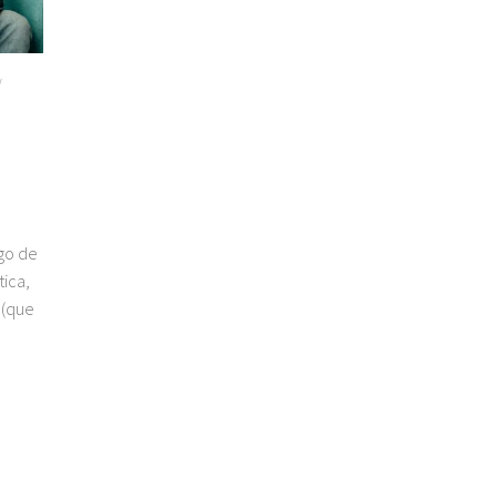
/
go de
tica,
 (que