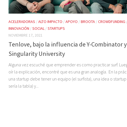
ACELERADORAS
/
ALTO IMPACTO
/
APOYO
/
BROOTA
/
CROWDFUNDING
INNOVACIÓN
/
SOCIAL
/
STARTUPS
NOVIEMBRE 17, 2021
Tenlove, bajo la influencia de Y-Combinator y
Singularity University
Alguna vez escuché que emprender es como practicar surf. Lue
oír la explicación, encontré que es una gran analogía. En la prác
una startup debe tener un equipo (el surfista), una idea o startup
sería la tabla) y...