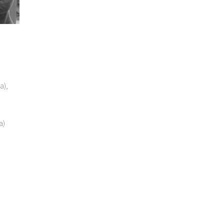
a),
a)