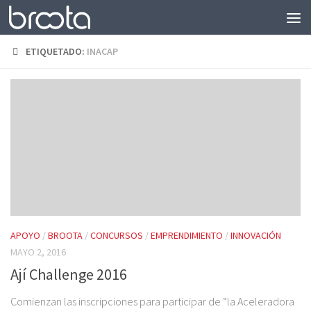
Saltar al contenido
ETIQUETADO:
INACAP
APOYO
/
BROOTA
/
CONCURSOS
/
EMPRENDIMIENTO
/
INNOVACIÓN
MAYO 2, 2016
Ají Challenge 2016
Comienzan las inscripciones para participar de “la Aceleradora