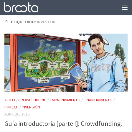
Saltar al contenido
ETIQUETADO:
INVESTOR
AFICO
/
CROWDFUNDING
/
EMPRENDIMIENTO
/
FINANCIAMIENTO
/
FINTECH
/
INVERSIÓN
ABRIL 26, 2016
Guía introductoria [parte I]: Crowdfunding.