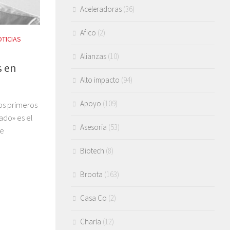
Aceleradoras
(36)
Afico
(2)
TICIAS
Alianzas
(10)
s en
Alto impacto
(94)
Apoyo
(109)
os primeros
ado» es el
Asesoria
(53)
se
Biotech
(8)
Broota
(163)
Casa Co
(2)
Charla
(12)