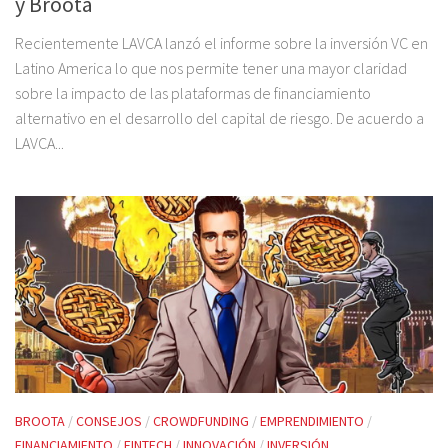
y Broota
Recientemente LAVCA lanzó el informe sobre la inversión VC en
Latino America lo que nos permite tener una mayor claridad
sobre la impacto de las plataformas de financiamiento
alternativo en el desarrollo del capital de riesgo. De acuerdo a
LAVCA...
BROOTA
/
CONSEJOS
/
CROWDFUNDING
/
EMPRENDIMIENTO
/
FINANCIAMIENTO
/
FINTECH
/
INNOVACIÓN
/
INVERSIÓN