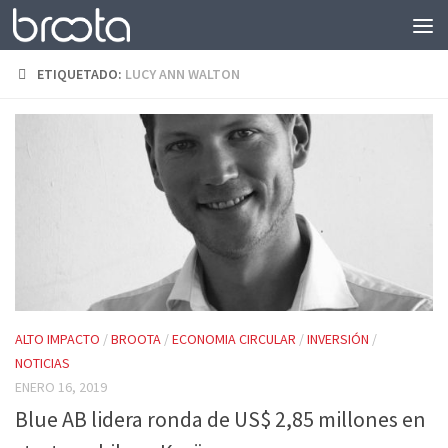
Saltar al contenido
ETIQUETADO:
LUCY ANN WALTON
ALTO IMPACTO
/
BROOTA
/
ECONOMIA CIRCULAR
/
INVERSIÓN
/
NOTICIAS
ENERO 16, 2019
Blue AB lidera ronda de US$ 2,85 millones en