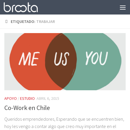
Saltar al contenido
ETIQUETADO:
TRABAJAR
APOYO
/
ESTUDIO
ABRIL 6, 2015
Co-Work en Chile
Queridos emprendedores, Esperando que se encuentren bien,
hoy les vengo a contar algo que creo muy importante en el