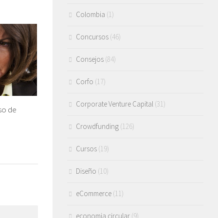
Colombia
(1)
Concursos
(46)
Consejos
(84)
Corfo
(17)
Corporate Venture Capital
(31)
so de
Crowdfunding
(126)
Cursos
(19)
Diseño
(10)
eCommerce
(11)
economia circular
(9)