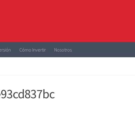
ersión
Cómo Invertir
Nosotros
e93cd837bc