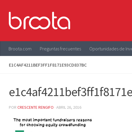
Saltar al contenido
Broota.com
Preguntas frecuentes
Oportunidades de Inv
E1C4AF4211BEF3FF1F8171E93CD837BC
e1c4af4211bef3ff1f8171
POR
CRESCENTE RENGIFO
·
ABRIL 26, 2016