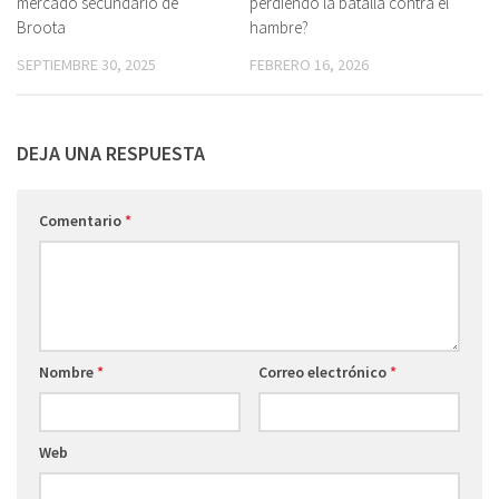
mercado secundario de
perdiendo la batalla contra el
Broota
hambre?
SEPTIEMBRE 30, 2025
FEBRERO 16, 2026
DEJA UNA RESPUESTA
Comentario
*
Nombre
*
Correo electrónico
*
Web