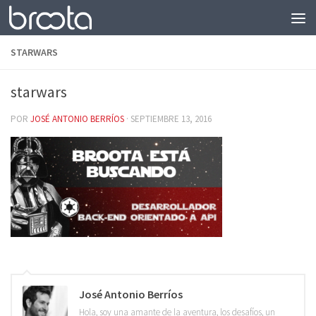
Saltar al contenido
STARWARS
starwars
POR
JOSÉ ANTONIO BERRÍOS
·
SEPTIEMBRE 13, 2016
José Antonio Berríos
Hola, soy una amante de la aventura, los desafíos, un