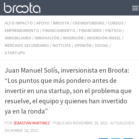
Saltar al contenido
ALTO IMPACTO
/
APOYO
/
BROOTA
/
CROWDFUNDING
/
CURSOS
/
EMPRENDIMIENTO
/
FINANCIAMIENTO
/
FINANCIERO
/
FINTECH
/
INMOBILIARIO
/
INNOVACIÓN
/
INVERSIÓN
/
INVERSIÓN ÁNGEL
/
MERCADO SECUNDARIO
/
NOTICIAS
/
OPINIÓN
/
SOCIAL
/
STARTUPS
Juan Manuel Solís, inversionista en Broota:
“Los puntos que más pondero antes de
invertir en una startup, son el problema que
resuelve, el equipo y quienes han invertido
ya en la ronda”
POR
SEBASTIÁN MARTINEZ
· PUBLICADA
NOVIEMBRE 29, 2022
· ACTUALIZADO
DICIEMBRE 18, 2022