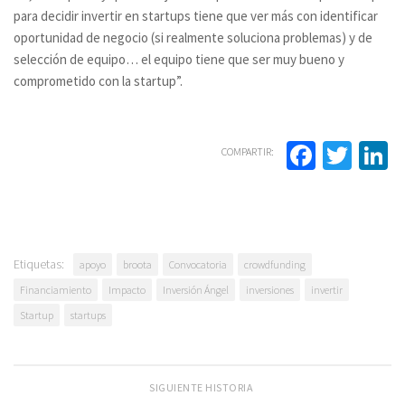
para decidir invertir en startups tiene que ver más con identificar
oportunidad de negocio (si realmente soluciona problemas) y de
selección de equipo… el equipo tiene que ser muy bueno y
comprometido con la startup”.
Facebo
Twit
L
COMPARTIR:
Etiquetas:
apoyo
broota
Convocatoria
crowdfunding
Financiamiento
Impacto
Inversión Ángel
inversiones
invertir
Startup
startups
SIGUIENTE HISTORIA