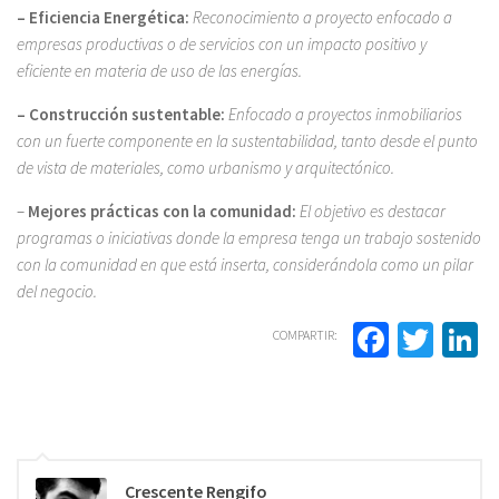
– Eficiencia Energética:
Reconocimiento a proyecto enfocado a
empresas productivas o de servicios con un impacto positivo y
eficiente en materia de uso de las energías.
– Construcción sustentable:
Enfocado a proyectos inmobiliarios
con un fuerte componente en la sustentabilidad, tanto desde el punto
de vista de materiales, como urbanismo y arquitectónico.
–
Mejores prácticas con la comunidad:
El objetivo es destacar
programas o iniciativas donde la empresa tenga un trabajo sostenido
con la comunidad en que está inserta, considerándola como un pilar
del negocio.
Facebo
Twit
L
COMPARTIR:
Crescente Rengifo