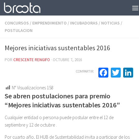
Saltar al contenido
CONCURSOS
/
EMPRENDIMIENTO
/
INCUBADORAS
/
NOTICIAS
/
POSTULACION
Mejores iniciativas sustentables 2016
POR
CRESCENTE RENGIFO
·
OCTUBRE 7, 2016
Facebo
Twit
L
COMPARTIR:
N° Visualizaciones
158
Se abren postulaciones para premio
“Mejores iniciativas sustentables 2016″
Cualquier entidad o persona puede postular entre el 12 de
septiembre y 12 de octubre .
Por cuarto año, El HUB de Sustentabilidad invita a participar de los