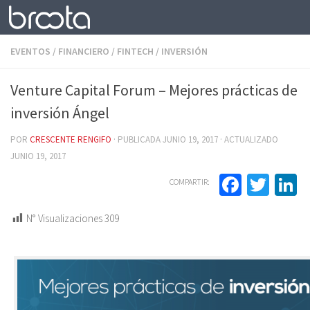
Saltar al contenido
EVENTOS
/
FINANCIERO
/
FINTECH
/
INVERSIÓN
Venture Capital Forum – Mejores prácticas de
inversión Ángel
POR
CRESCENTE RENGIFO
· PUBLICADA
JUNIO 19, 2017
· ACTUALIZADO
JUNIO 19, 2017
Facebo
Twit
L
COMPARTIR:
N° Visualizaciones
309