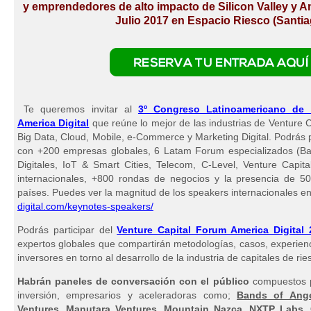
y emprendedores de alto impacto de Silicon Valley y Am
Julio 2017 en Espacio Riesco (Santi
Te queremos invitar al
3º Congreso Latinoamericano de 
America Digital
que reúne lo mejor de las industrias de Venture C
Big Data, Cloud, Mobile, e-Commerce y Marketing Digital. Podrás p
con +200 empresas globales, 6 Latam Forum especializados (Ba
Digitales, IoT & Smart Cities, Telecom, C-Level, Venture Capita
internacionales, +800 rondas de negocios y la presencia de 5
países. Puedes ver la magnitud de los speakers internacionales e
digital.com/keynotes-speakers/
Podrás participar del
Venture Capital Forum America Digital 
expertos globales que compartirán metodologías, casos, experie
inversores en torno al desarrollo de la industria de capitales de ri
Habrán paneles de conversación con el público
compuestos p
inversión, empresarios y aceleradoras como;
Bands of Ange
Ventures, Manutara Ventures, Mountain Nazca, NXTP Labs,