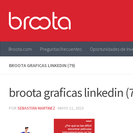
Saltar al contenido
Broota.com
Preguntas frecuentes
Oportunidades de Inv
BROOTA GRAFICAS LINKEDIN (79)
broota graficas linkedin (
POR
SEBASTIÁN MARTINEZ
·
MAYO 11, 2023