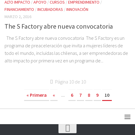
ALTO IMPACTO
/
APOYO
/
CURSOS
/
EMPRENDIMIENTO
/
FINANCIAMIENTO
/
INCUBADORAS
/
INNOVACIÓN
MARZO 2, 2016
The S Factory abre nueva convocatoria
The S Factory abre nueva convocatoria The S Factory es un
programa de preaceleración que invita a mujeres líderes de
todo el mundo, incluidas las chilenas, a ser emprendedoras de
alto impacto por primera vez en un programa de...
Página 10 de 10
« Primera
«
...
6
7
8
9
10