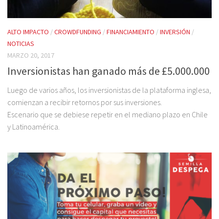
ALTO IMPACTO
/
CROWDFUNDING
/
FINANCIAMIENTO
/
INVERSIÓN
/
NOTICIAS
MARZO 20, 2017
Inversionistas han ganado más de £5.000.000
Luego de varios años, los inversionistas de la plataforma inglesa,
comienzan a recibir retornos por sus inversiones.
Escenario que se debiese repetir en el mediano plazo en Chile
y Latinoamérica.