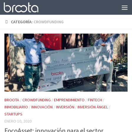
Saltar al contenido
CATEGORÍA:
CROWDFUNDING
BROOTA
/
CROWDFUNDING
/
EMPRENDIMIENTO
/
FINTECH
/
INMOBILIARIO
/
INNOVACIÓN
/
INVERSIÓN
/
INVERSIÓN ÁNGEL
/
STARTUPS
ENERO 10, 2020
FocoAsset: innovación para el sector