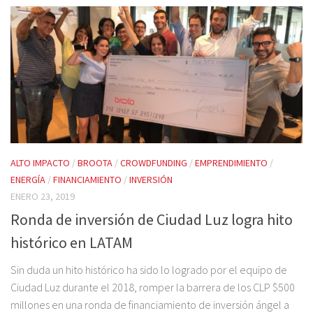
ALTO IMPACTO
/
BROOTA
/
CROWDFUNDING
/
EMPRENDIMIENTO
/
ENERGÍA
/
FINANCIAMIENTO
/
INVERSIÓN
ENERO 23, 2019
Ronda de inversión de Ciudad Luz logra hito
histórico en LATAM
Sin duda un hito histórico ha sido lo logrado por el equipo de
Ciudad Luz durante el 2018, romper la barrera de los CLP $500
millones en una ronda de financiamiento de inversión ángel a