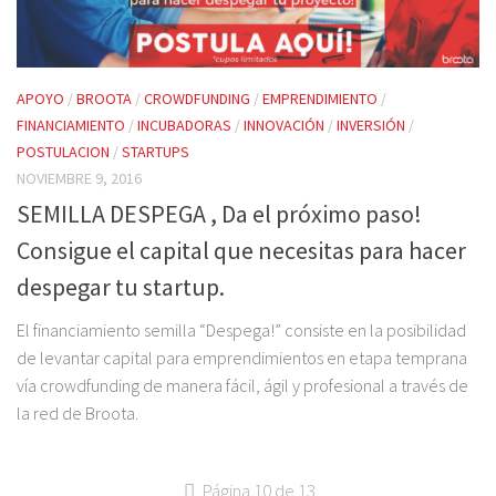
APOYO
/
BROOTA
/
CROWDFUNDING
/
EMPRENDIMIENTO
/
FINANCIAMIENTO
/
INCUBADORAS
/
INNOVACIÓN
/
INVERSIÓN
/
POSTULACION
/
STARTUPS
NOVIEMBRE 9, 2016
SEMILLA DESPEGA , Da el próximo paso!
Consigue el capital que necesitas para hacer
despegar tu startup.
El financiamiento semilla “Despega!” consiste en la posibilidad
de levantar capital para emprendimientos en etapa temprana
vía crowdfunding de manera fácil, ágil y profesional a través de
la red de Broota.
Página 10 de 13