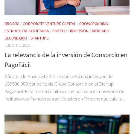
BROOTA
/
CORPORATE VENTURE CAPITAL
/
CROWDFUNDING
/
ESTRUCTURA SOCIETARIA
/
FINTECH
/
INVERSIÓN
/
MERCADO
SECUNDARIO
/
STARTUPS
JULIO 17, 2019
La relevancia de la inversión de Consorcio en
PagoFácil
A finales de Mayo del 2019 se concretó una inversión de
US$500,000 por parte de Grupo Consorcio en el Startup
PagoFácil. Esto marca un hito a nivel país sobre la inversión de
instituciones financieras tradicionales en Fintechs que vale la...