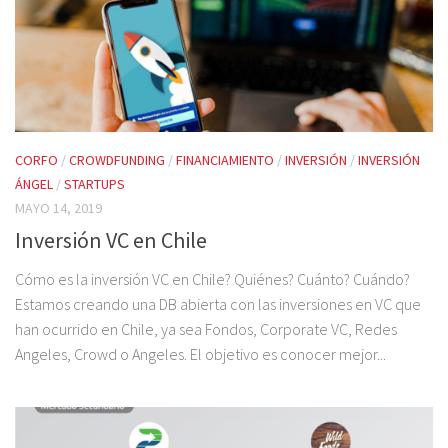
CORFO
/
CROWDFUNDING
/
FINANCIAMIENTO
/
INVERSIÓN
/
INVERSIÓN
ÁNGEL
/
STARTUPS
MAYO 14, 2019
Inversión VC en Chile
Cómo es la inversión VC en Chile? Quiénes? Cuánto? Cuándo?
Estamos creando una DB abierta con las inversiones en VC que
han ocurrido en Chile, ya sea Fondos, Corporate VC, Redes
Angeles, Crowd o Angeles. El objetivo es conocer mejor...