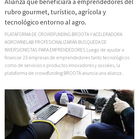
Alianza que beneficiará a emprendedores del
rubro gourmet, turístico, agrícola y
tecnológico entorno al agro.
PLATAFORMA DE CROWDFUNDING BROOTA Y ACELERADORA
AGROWINELAB PROFESIONALIZARÁN BUSQUEDA DE
INVERSIONISTAS PARA EMPRENDEDORES Luego de ayudar a
financiar 23 empresas de emprendedores tanto tecnológicos
como de servicios o productos innovadores y sociales, la
plataforma de crowdfunding BROOTA anuncia una alianza...