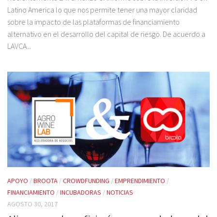
Latino America lo que nos permite tener una mayor claridad
sobre la impacto de las plataformas de financiamiento
alternativo en el desarrollo del capital de riesgo. De acuerdo a
LAVCA...
APOYO
/
BROOTA
/
CROWDFUNDING
/
EMPRENDIMIENTO
/
FINANCIAMIENTO
/
INCUBADORAS
/
NOTICIAS
AGOSTO 30, 2017