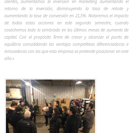
clientes, aumentamos la inversión en marketing aumentando el
retorno de la inversión, disminuyendo la tasa de rebote y
aumentando la tasa de conversión en 21,5%. Notaremos el impacto
de todas estas acciones en este segundo semestre, cuando
cosechemos todo lo sembrado en los últimos meses de aumento de
capital. Con el propósito firme de crecer y alcanzar el punto de
equilibrio consolidando las ventajas competitivas diferenciadoras e
innovadoras con las que esta empresa se pretende posicionar en este
año.»