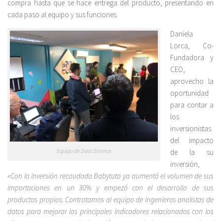
compra hasta que se hace entrega del producto, presentando en
cada paso al equipo y sus funciones.
Daniela
Lorca, Co-
Fundadora y
CEO,
aprovecho la
oportunidad
para contar a
los
inversionistas
del impacto
Equipo de Data Science
de la su
inversión,
«Con la inversión recaudada Babytuto ya aumentó el volumen de sus
importaciones en un 30% y empezó con el desarrollo de sus
productos propios. Contratamos al equipo de ingenieros analistas de
datos para mejorar los principales indicadores relacionados con los