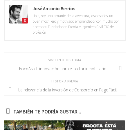
José Antonio Berríos
Hola, soy una amante de la aventura, los desafíos, un
buen mochilero y motivado emprendedor con mucho por
aprender. Fundador en Broota e Ingeniero Civil TIC de
profesión
SIGUIENTE HISTORIA
FocoAsset: innovación para el sector inmobiliario
HISTORIA PREVIA
La relevancia de la inversión de Consorcio en PagoFácil
TAMBIÉN TE PODRÍA GUSTAR...