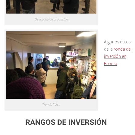
Despacho de productos
Algunos datos
de la
ronda de
inversión en
Broota
:
Tienda física