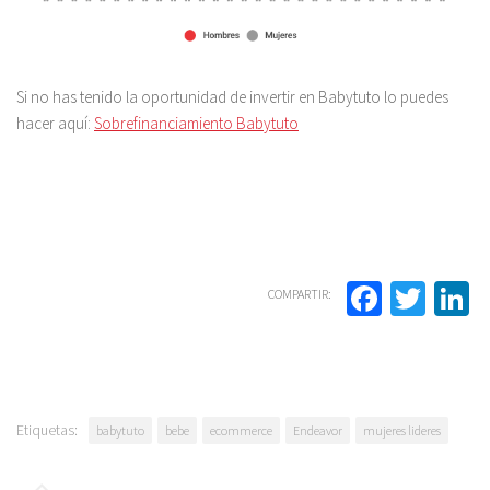
Si no has tenido la oportunidad de invertir en Babytuto lo puedes
hacer aquí:
Sobrefinanciamiento Babytuto
Facebo
Twit
L
COMPARTIR:
Etiquetas:
babytuto
bebe
ecommerce
Endeavor
mujeres lideres