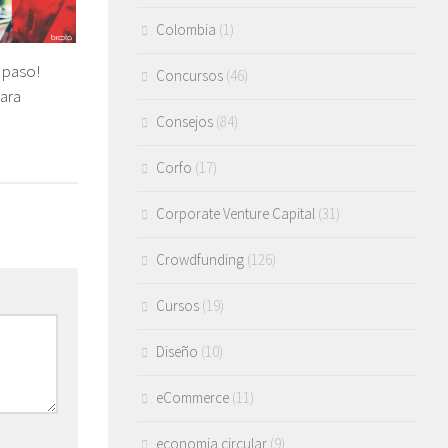
Colombia
(1)
 paso!
Concursos
(46)
para
Consejos
(84)
Corfo
(17)
Corporate Venture Capital
(31)
Crowdfunding
(126)
Cursos
(19)
Diseño
(10)
eCommerce
(11)
economia circular
(9)