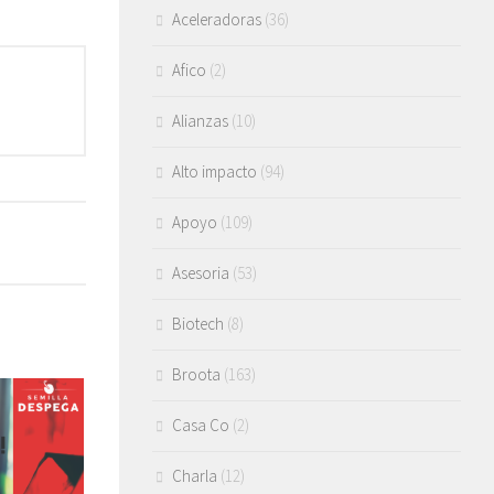
Aceleradoras
(36)
Afico
(2)
Alianzas
(10)
Alto impacto
(94)
Apoyo
(109)
Asesoria
(53)
Biotech
(8)
Broota
(163)
Casa Co
(2)
Charla
(12)