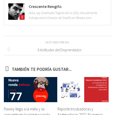
Crescente Rengifo
Hola, soy Diseñador Digital de la UDD, Actualmente
trabajo como Director de Diseño en Broota.com.
HISTORIA PREVIA
6 Actitudes del Emprendedor
TAMBIÉN TE PODRÍA GUSTAR...
Pawwy llega a la meta y se
Reporte Incubadoras y
convierte en la primera ronda
Aceleradoras 2022: En menos