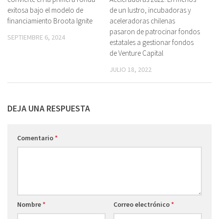
exitosa bajo el modelo de
de un lustro, incubadoras y
financiamiento Broota Ignite
aceleradoras chilenas
pasaron de patrocinar fondos
SEPTIEMBRE 6, 2024
estatales a gestionar fondos
de Venture Capital
JULIO 18, 2022
DEJA UNA RESPUESTA
Comentario
*
Nombre
*
Correo electrónico
*