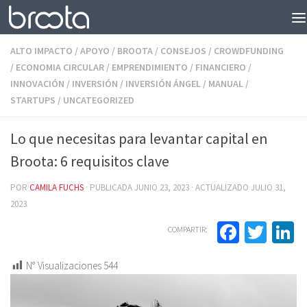
Saltar al contenido
ALTO IMPACTO
/
APOYO
/
BROOTA
/
CONSEJOS
/
CROWDFUNDING
/
ECONOMIA CIRCULAR
/
EMPRENDIMIENTO
/
FINANCIERO
/
INNOVACIÓN
/
INVERSIÓN
/
INVERSIÓN ÁNGEL
/
MANUAL
/
STARTUPS
/
UNCATEGORIZED
Lo que necesitas para levantar capital en
Broota: 6 requisitos clave
POR
CAMILA FUCHS
· PUBLICADA
JUNIO 23, 2023
· ACTUALIZADO
JULIO 31,
2023
Facebo
Twit
L
COMPARTIR:
N° Visualizaciones
544