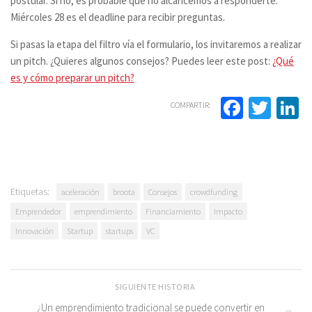
postular. Si no, es probable que no alcancemos a responderte.
Miércoles 28 es el deadline para recibir preguntas.
Si pasas la etapa del filtro vía el formulario, los invitaremos a realizar
un pitch. ¿Quieres algunos consejos? Puedes leer este post:
¿Qué
es y cómo preparar un pitch?
Facebo
Twit
L
COMPARTIR:
Etiquetas:
aceleración
broota
Consejos
crowdfunding
Emprendedor
emprendimiento
Financiamiento
Impacto
Innovación
Startup
startups
VC
SIGUIENTE HISTORIA
¿Un emprendimiento tradicional se puede convertir en