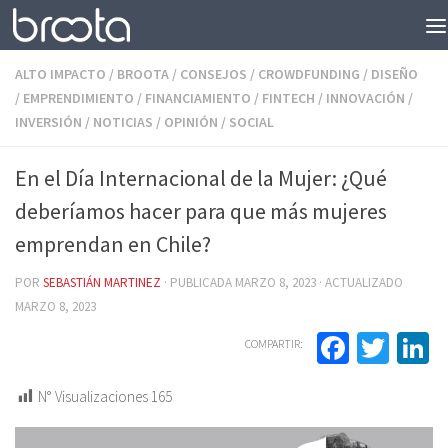
Saltar al contenido
ALTO IMPACTO
/
BROOTA
/
CONSEJOS
/
CROWDFUNDING
/
DISEÑO
/
EMPRENDIMIENTO
/
FINANCIAMIENTO
/
FINTECH
/
INNOVACIÓN
/
INVERSIÓN
/
NOTICIAS
/
OPINIÓN
/
SOCIAL
En el Día Internacional de la Mujer: ¿Qué
deberíamos hacer para que más mujeres
emprendan en Chile?
POR
SEBASTIÁN MARTINEZ
· PUBLICADA
MARZO 8, 2023
· ACTUALIZADO
MARZO 8, 2023
Facebo
Twit
L
COMPARTIR:
N° Visualizaciones
165