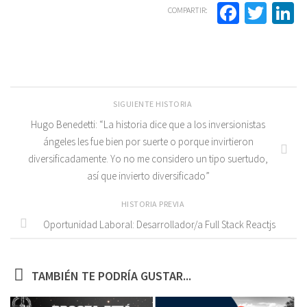
Facebo
Twit
L
COMPARTIR:
SIGUIENTE HISTORIA
Hugo Benedetti: “La historia dice que a los inversionistas
ángeles les fue bien por suerte o porque invirtieron
diversificadamente. Yo no me considero un tipo suertudo,
así que invierto diversificado”
HISTORIA PREVIA
Oportunidad Laboral: Desarrollador/a Full Stack Reactjs
TAMBIÉN TE PODRÍA GUSTAR...