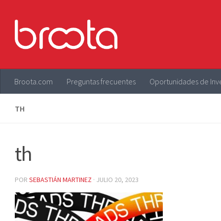
Saltar al contenido
Broota.com
Preguntas frecuentes
Oportunidades de Inv
TH
th
POR
SEBASTIÁN MARTINEZ
·
JULIO 20, 2023