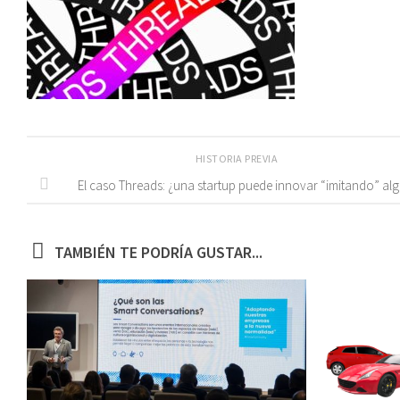
HISTORIA PREVIA
El caso Threads: ¿una startup puede innovar “imitando” al
TAMBIÉN TE PODRÍA GUSTAR...