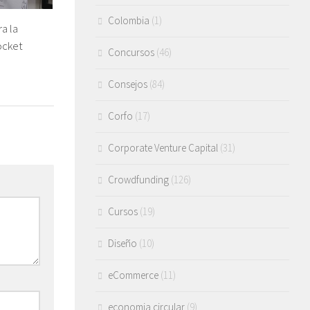
Colombia
(1)
a la
ocket
Concursos
(46)
Consejos
(84)
Corfo
(17)
Corporate Venture Capital
(31)
Crowdfunding
(126)
Cursos
(19)
Diseño
(10)
eCommerce
(11)
economia circular
(9)