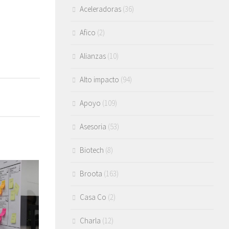
Aceleradoras
(36)
Afico
(2)
Alianzas
(10)
Alto impacto
(94)
Apoyo
(109)
Asesoria
(53)
Biotech
(8)
Broota
(163)
Casa Co
(2)
Charla
(12)