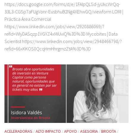
https://docs.google.com/forms/d/e/1FAIpQLSd-jyUkcWrQq-
33L3-CGSp7aFUgVonr-EusbhuB2Ng4XEhwGQ/viewform LOMI |
Práctica Área Comercial
https://www.linkedin.com/jobs/view/2920886069/?
refId=WIyDASqzp1VGYZ4xMiUviQ%3D%3D Mycobites | Data
Scientist https://www.linkedin.com/jobs/view/2948466798/?
refId=66xKKOS0QcqHmHhrgmzZtA%3D%3D
ACELERADORAS
/
ALTO IMPACTO
/
APOYO
/
ASESORIA
/
BROOTA
/