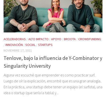
ACELERADORAS
/
ALTO IMPACTO
/
APOYO
/
BROOTA
/
CROWDFUNDING
/
INNOVACIÓN
/
SOCIAL
/
STARTUPS
NOVIEMBRE 17, 2021
Tenlove, bajo la influencia de Y-Combinator y
Singularity University
Alguna vez escuché que emprender es como practicar surf.
Luego de oír la explicación, encontré que es una gran analogía.
En la práctica, una startup debe tener un equipo (el surfista), una
idea o startup (que sería la tabla) y...