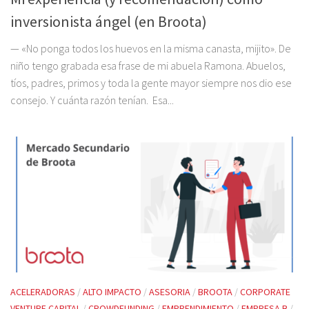
inversionista ángel (en Broota)
— «No ponga todos los huevos en la misma canasta, mijito». De
niño tengo grabada esa frase de mi abuela Ramona. Abuelos,
tíos, padres, primos y toda la gente mayor siempre nos dio ese
consejo. Y cuánta razón tenían. Esa...
ACELERADORAS
/
ALTO IMPACTO
/
ASESORIA
/
BROOTA
/
CORPORATE
VENTURE CAPITAL
/
CROWDFUNDING
/
EMPRENDIMIENTO
/
EMPRESA B
/