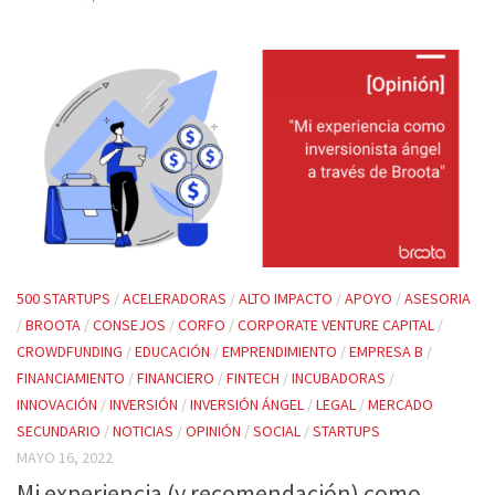
500 STARTUPS
/
ACELERADORAS
/
ALTO IMPACTO
/
APOYO
/
ASESORIA
/
BROOTA
/
CONSEJOS
/
CORFO
/
CORPORATE VENTURE CAPITAL
/
CROWDFUNDING
/
EDUCACIÓN
/
EMPRENDIMIENTO
/
EMPRESA B
/
FINANCIAMIENTO
/
FINANCIERO
/
FINTECH
/
INCUBADORAS
/
INNOVACIÓN
/
INVERSIÓN
/
INVERSIÓN ÁNGEL
/
LEGAL
/
MERCADO
SECUNDARIO
/
NOTICIAS
/
OPINIÓN
/
SOCIAL
/
STARTUPS
MAYO 16, 2022
Mi experiencia (y recomendación) como