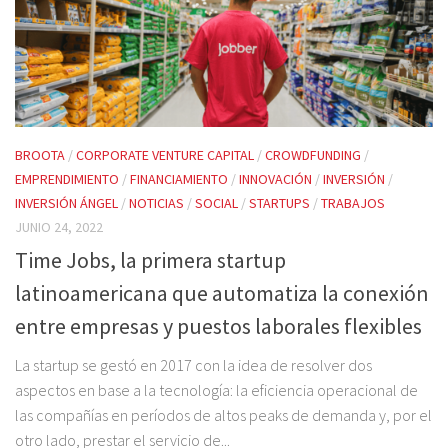
BROOTA
/
CORPORATE VENTURE CAPITAL
/
CROWDFUNDING
/
EMPRENDIMIENTO
/
FINANCIAMIENTO
/
INNOVACIÓN
/
INVERSIÓN
/
INVERSIÓN ÁNGEL
/
NOTICIAS
/
SOCIAL
/
STARTUPS
/
TRABAJOS
JUNIO 24, 2022
Time Jobs, la primera startup
latinoamericana que automatiza la conexión
entre empresas y puestos laborales flexibles
La startup se gestó en 2017 con la idea de resolver dos
aspectos en base a la tecnología: la eficiencia operacional de
las compañías en períodos de altos peaks de demanda y, por el
otro lado, prestar el servicio de...