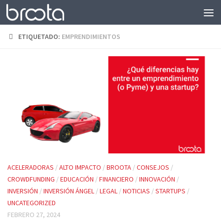
Saltar al contenido
ETIQUETADO:
EMPRENDIMIENTOS
ACELERADORAS
/
ALTO IMPACTO
/
BROOTA
/
CONSEJOS
/
CROWDFUNDING
/
EDUCACIÓN
/
FINANCIERO
/
INNOVACIÓN
/
INVERSIÓN
/
INVERSIÓN ÁNGEL
/
LEGAL
/
NOTICIAS
/
STARTUPS
/
UNCATEGORIZED
FEBRERO 27, 2024