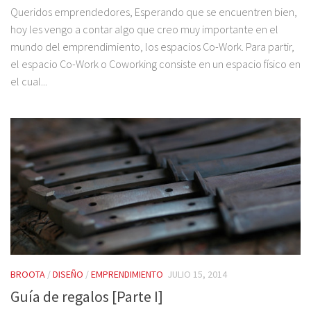
Queridos emprendedores, Esperando que se encuentren bien,
hoy les vengo a contar algo que creo muy importante en el
mundo del emprendimiento, los espacios Co-Work. Para partir,
el espacio Co-Work o Coworking consiste en un espacio físico en
el cual...
BROOTA
/
DISEÑO
/
EMPRENDIMIENTO
JULIO 15, 2014
Guía de regalos [Parte I]