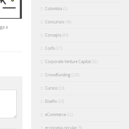
Colombia
(1)
Concursos
(46)
ga a
Consejos
(84)
Corfo
(17)
Corporate Venture Capital
(31)
Crowdfunding
(126)
Cursos
(19)
Diseño
(10)
eCommerce
(11)
economia circular
(9)