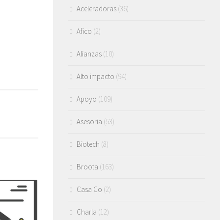
Aceleradoras
(36)
Afico
(2)
Alianzas
(10)
Alto impacto
(94)
Apoyo
(109)
Asesoria
(53)
Biotech
(8)
Broota
(163)
Casa Co
(2)
Charla
(12)