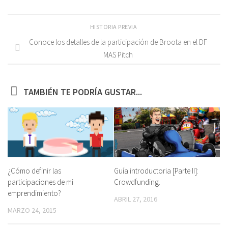
HISTORIA PREVIA
Conoce los detalles de la participación de Broota en el DF
MAS Pitch
TAMBIÉN TE PODRÍA GUSTAR...
¿Cómo definir las
Guía introductoria [Parte II]:
participaciones de mi
Crowdfunding.
emprendimiento?
ABRIL 27, 2016
MARZO 24, 2015